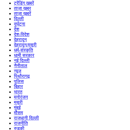
ट्रेंडिंग खबरें
ताज़ा ख़बर
ताज़ा ख़बरें
दिल्ली
दुर्घटना
देश
देश-विदेश
देहरादून
देहरादून/मसूरी
धर्म-संस्कृति
धामी सरकार
नई दिल्ली
नैनीताल
न्यूज़
पिथौरागढ़
पुलिस
बिहार
भारत
मनोरंजन
मसूरी
मुंबई
मौसम
राजधानी दिल्ली
राजनीति
रुड़की