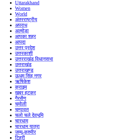
Uttarakhand
Women
World
अंतरराष्ट्रीय
अपराध
अल्मोड़ा
आपका शहर
आपदा
उत्तर प्रदेश
उत्तरकाशी
उत्तरराखंड विधानसभा
उत्तराखंड
उत्तराखण्ड
ऊधम सिंह नगर
ऋषिकेश
क्राइम
खबर हटकर
गैरसैण
चमोली
चम्पावत
चलो चले देवभूमि
चारधाम
चारधाम यात्रा
जम्मू-कश्मीर
टिहरी