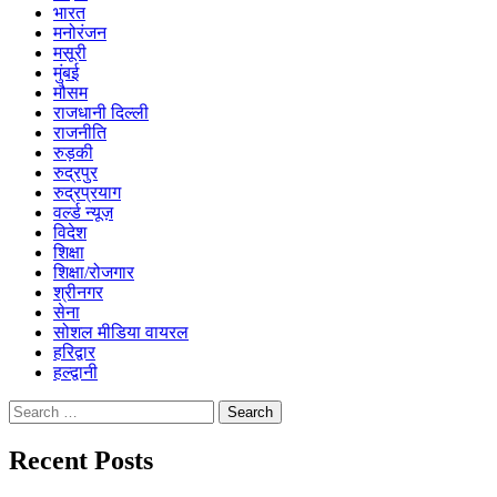
भारत
मनोरंजन
मसूरी
मुंबई
मौसम
राजधानी दिल्ली
राजनीति
रुड़की
रुद्रपुर
रुद्रप्रयाग
वर्ल्ड न्यूज़
विदेश
शिक्षा
शिक्षा/रोजगार
श्रीनगर
सेना
सोशल मीडिया वायरल
हरिद्वार
हल्द्वानी
Search
for:
Recent Posts