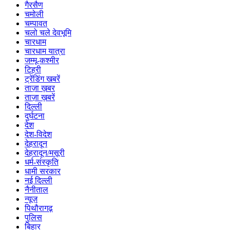
गैरसैण
चमोली
चम्पावत
चलो चले देवभूमि
चारधाम
चारधाम यात्रा
जम्मू-कश्मीर
टिहरी
ट्रेंडिंग खबरें
ताज़ा ख़बर
ताज़ा ख़बरें
दिल्ली
दुर्घटना
देश
देश-विदेश
देहरादून
देहरादून/मसूरी
धर्म-संस्कृति
धामी सरकार
नई दिल्ली
नैनीताल
न्यूज़
पिथौरागढ़
पुलिस
बिहार