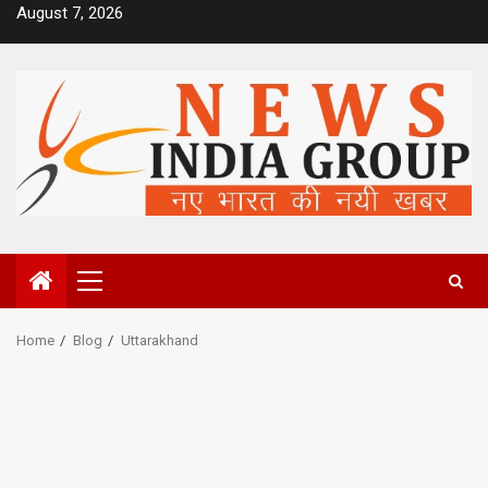
Skip
August 7, 2026
to
content
Primary
Menu
Home
Blog
Uttarakhand