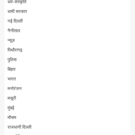
धर्म-संस्कृति
धामी सरकार
नई दिल्ली
नैनीताल
न्यूज़
पिथौरागढ़
पुलिस
बिहार
भारत
मनोरंजन
मसूरी
मुंबई
मौसम
राजधानी दिल्ली