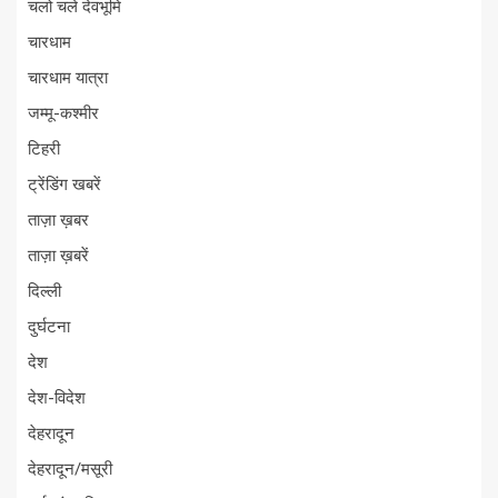
चलो चले देवभूमि
चारधाम
चारधाम यात्रा
जम्मू-कश्मीर
टिहरी
ट्रेंडिंग खबरें
ताज़ा ख़बर
ताज़ा ख़बरें
दिल्ली
दुर्घटना
देश
देश-विदेश
देहरादून
देहरादून/मसूरी