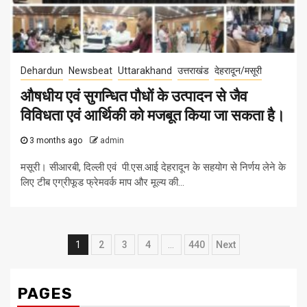
Dehardun
Newsbeat
Uttarakhand
उत्तराखंड
देहरादून/मसूरी
औषधीय एवं सुगन्धित पौधों के उत्पादन से जैव
विविधता एवं आर्थिकी को मजबूत किया जा सकता है।
3 months ago
admin
मसूरी। सीआरबी, दिल्ली एवं पी.एस.आई देहरादून के सहयोग से निर्णय लेने के
लिए टीब एग्रीफूड फ्रेमवर्क माप और मूल्य की...
Posts
1
2
3
4
…
440
Next
pagination
PAGES