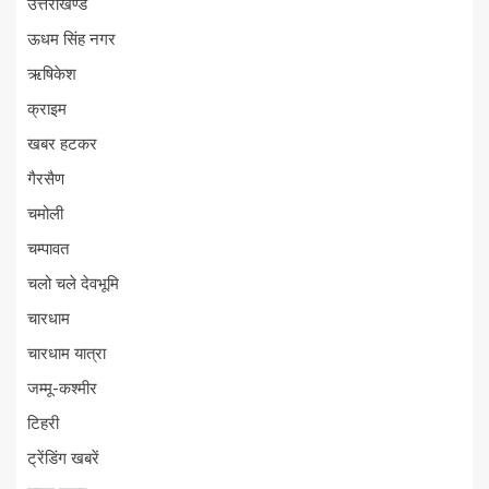
उत्तराखण्ड
ऊधम सिंह नगर
ऋषिकेश
क्राइम
खबर हटकर
गैरसैण
चमोली
चम्पावत
चलो चले देवभूमि
चारधाम
चारधाम यात्रा
जम्मू-कश्मीर
टिहरी
ट्रेंडिंग खबरें