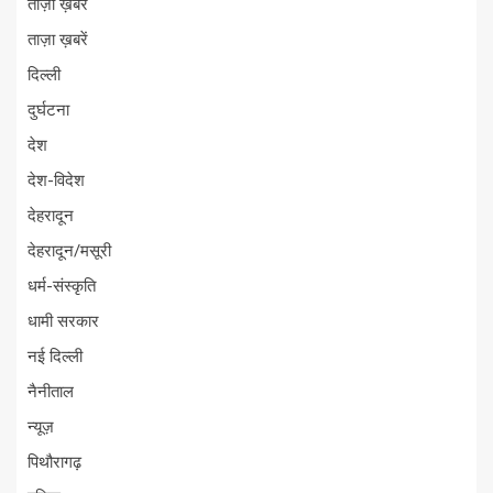
ताज़ा ख़बर
ताज़ा ख़बरें
दिल्ली
दुर्घटना
देश
देश-विदेश
देहरादून
देहरादून/मसूरी
धर्म-संस्कृति
धामी सरकार
नई दिल्ली
नैनीताल
न्यूज़
पिथौरागढ़