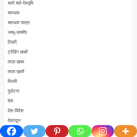
चलो चले देवभूमि
चारधाम
चारधाम यात्रा
जम्मू-कश्मीर
टिहरी
ट्रेंडिंग खबरें
ताज़ा ख़बर
ताज़ा ख़बरें
दिल्ली
दुर्घटना
देश
देश-विदेश
देहरादून
देहरादून/मसूरी