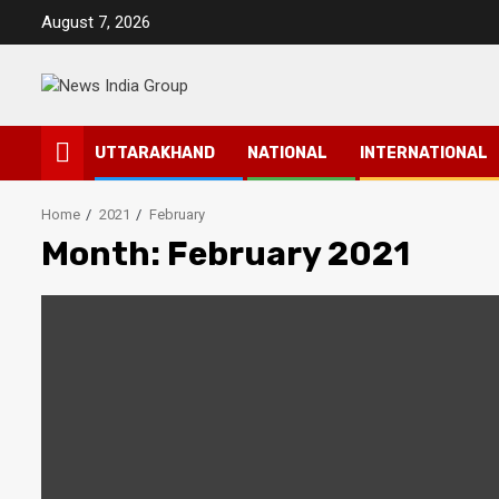
Skip
August 7, 2026
to
content
UTTARAKHAND
NATIONAL
INTERNATIONAL
Home
2021
February
Month:
February 2021