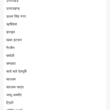
उत्तराखंड
उत्तराखण्ड
ऊधम सिंह नगर
ऋषिकेश
क्राइम
खबर हटकर
गैरसैण
चमोली
चम्पावत
चलो चले देवभूमि
चारधाम
चारधाम यात्रा
जम्मू-कश्मीर
टिहरी