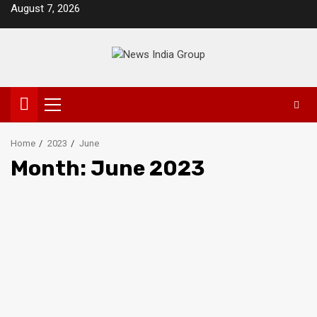
Skip
August 7, 2026
to
content
Primary
Menu
Home
2023
June
Month:
June 2023