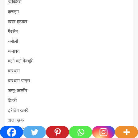
ऋषिकेश
क्राइम
खबर हटकर
गैरसैण
चमोली
चम्पावत
चलो चले देवभूमि
चारधाम
चारधाम यात्रा
जम्मू-कश्मीर
टिहरी
ट्रेंडिंग खबरें
ताज़ा ख़बर
ताज़ा ख़बरें