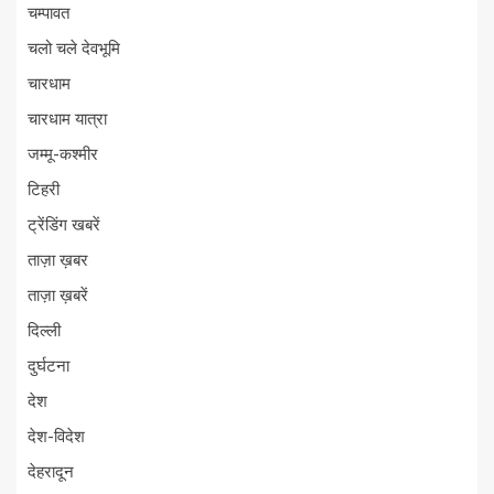
चम्पावत
चलो चले देवभूमि
चारधाम
चारधाम यात्रा
जम्मू-कश्मीर
टिहरी
ट्रेंडिंग खबरें
ताज़ा ख़बर
ताज़ा ख़बरें
दिल्ली
दुर्घटना
देश
देश-विदेश
देहरादून