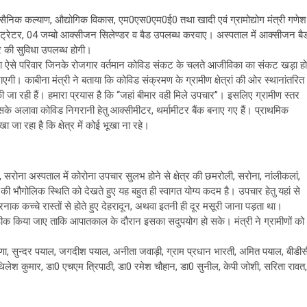
था सैनिक कल्याण, औद्योगिक विकास, एम0एस0एम0ई0 तथा खादी एवं ग्रामोद्योग मंत्री गणेश
्रेटर, 04 जम्बो आक्सीजन सिलेण्डर व बैड उपलब्ध करवाए। अस्पताल में आक्सीजन बै
र की सुविधा उपलब्ध होगी।
रीब तथा ऐसे परिवार जिनके रोजगार वर्तमान कोविड संकट के चलते आजीविका का संकट खड़ा हो
ाएगी। काबीना मंत्री ने बताया कि कोविड संक्रमण के ग्रामीण क्षेत्रां की ओर स्थानांतरित
 की जा रही हैं। हमारा प्रयास है कि ‘‘जहां बीमार वही मिले उपचार’’। इसलिए ग्रामीण स्तर
 इसके अलावा कोविड निगरानी हेतु आक्सीमीटर, थर्मामीटर बैंक बनाए गए हैं। प्राथमिक
जा रहा है कि क्षेत्र में कोई भूखा ना रहे।
ोना अस्पताल में कोरोना उपचार सुलभ होने से क्षेत्र की छमरोली, सरोना, नांलीकलां,
ा की भौगोलिक स्थिति को देखते हुए यह बहुत ही स्वागत योग्य कदम है। उपचार हेतु यहां से
कच्चे रास्तों से होते हुए देहरादून, अथवा इतनी ही दूर मसूरी जाना पड़ता था।
्काल ठीक किया जाए ताकि आपातकाल के दौरान इसका सदुपयोग हो सके। मंत्री ने ग्रामीणों को
णा, सुन्दर पयाल, जगदीश पयाल, अनीता जवाड़ी, ग्राम प्रधान भारती, अमित पयाल, बीडीस
लेश कुमार, डा0 एचएम त्रिपाठी, डा0 रमेश चौहान, डा0 सुनील, केपी जोशी, सरिता रावत,