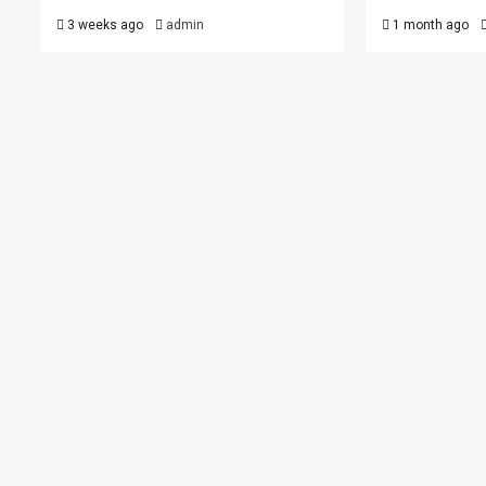
3 weeks ago
admin
1 month ago