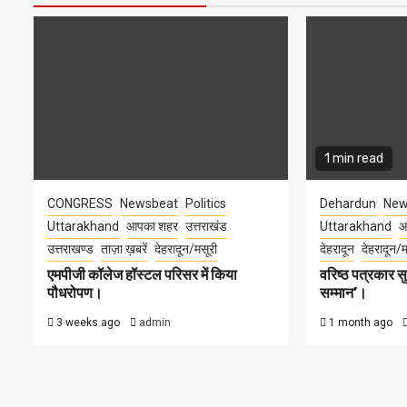
1 min read
CONGRESS
Newsbeat
Politics
Dehardun
New
Uttarakhand
आपका शहर
उत्तराखंड
Uttarakhand
आ
उत्तराखण्ड
ताज़ा ख़बरें
देहरादून/मसूरी
देहरादून
देहरादून/म
एमपीजी कॉलेज हॉस्टल परिसर में किया
वरिष्ठ पत्रकार 
पौधरोपण।
सम्मान’।
3 weeks ago
admin
1 month ago