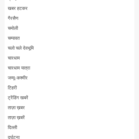
खबर हटकर
गैरसैण
चमोली
चम्पावत
चलो चले देवभूमि
चारधाम
चारधाम यात्रा
जम्मू-कश्मीर
टिहरी
ट्रेंडिंग खबरें
ताज़ा ख़बर
ताज़ा ख़बरें
दिल्ली
दुर्घटना