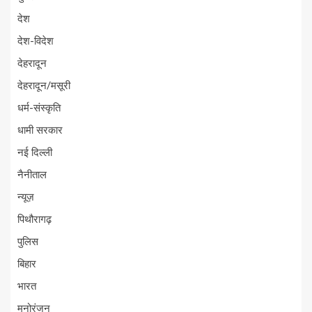
देश
देश-विदेश
देहरादून
देहरादून/मसूरी
धर्म-संस्कृति
धामी सरकार
नई दिल्ली
नैनीताल
न्यूज़
पिथौरागढ़
पुलिस
बिहार
भारत
मनोरंजन