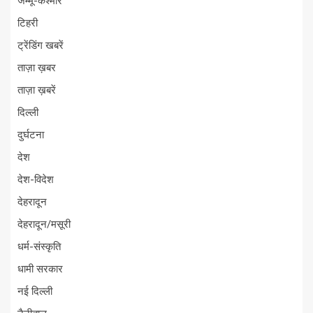
जम्मू-कश्मीर
टिहरी
ट्रेंडिंग खबरें
ताज़ा ख़बर
ताज़ा ख़बरें
दिल्ली
दुर्घटना
देश
देश-विदेश
देहरादून
देहरादून/मसूरी
धर्म-संस्कृति
धामी सरकार
नई दिल्ली