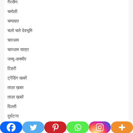
गैरसैण
चमोली
चम्पावत
चलो चले देवभूमि
चारधाम
चारधाम यात्रा
जम्मू-कश्मीर
टिहरी
ट्रेंडिंग खबरें
ताज़ा ख़बर
ताज़ा ख़बरें
दिल्ली
दुर्घटना
देश