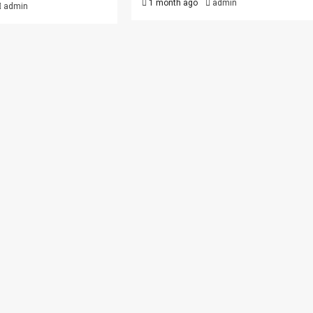
1 month ago
admin
admin