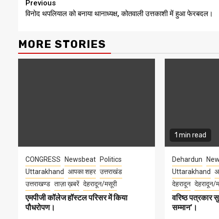
Continue
Previous
विनोद थपलियाल को बनाया थानाध्यक्ष, कोतवाली उत्तकाशी में हुआ फेरबदल।
Reading
MORE STORIES
1 min read
CONGRESS
Newsbeat
Politics
Dehardun
New
Uttarakhand
आपका शहर
उत्तराखंड
Uttarakhand
आ
उत्तराखण्ड
ताज़ा ख़बरें
देहरादून/मसूरी
देहरादून
देहरादून/म
एमपीजी कॉलेज हॉस्टल परिसर में किया
वरिष्ठ पत्रकार 
पौधरोपण।
सम्मान’।