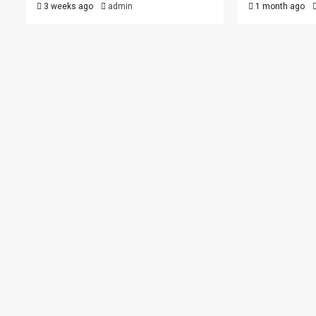
3 weeks ago
admin
1 month ago