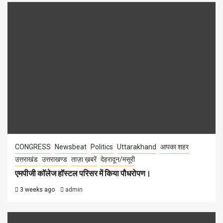
CONGRESS
Newsbeat
Politics
Uttarakhand
आपका शहर
उत्तराखंड
उत्तराखण्ड
ताज़ा ख़बरें
देहरादून/मसूरी
एमपीजी कॉलेज हॉस्टल परिसर में किया पौधरोपण।
3 weeks ago
admin