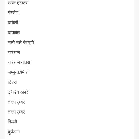
खबर हटकर
गैरसैण
चमोली
चम्पावत
चलो चले देवभूमि
चारधाम
चारधाम यात्रा
जम्मू-कश्मीर
टिहरी
ट्रेंडिंग खबरें
ताज़ा ख़बर
ताज़ा ख़बरें
दिल्ली
दुर्घटना