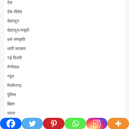
देश
देश-विदेश
देहरादून
देहरादून/मसूरी
धर्म-संस्कृति
धामी सरकार
नई दिल्ली
नैनीताल
न्यूज़
पिथौरागढ़
पुलिस
बिहार
भारत
मनोरंजन