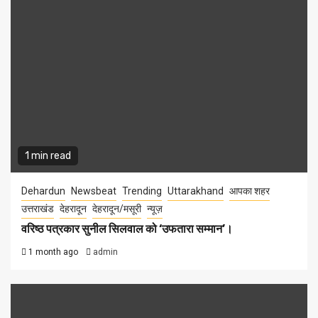
1 min read
Dehardun
Newsbeat
Trending
Uttarakhand
आपका शहर
उत्तराखंड
देहरादून
देहरादून/मसूरी
न्यूज़
वरिष्ठ पत्रकार सुनील सिलवाल को ‘उफतारा सम्मान’।
1 month ago
admin