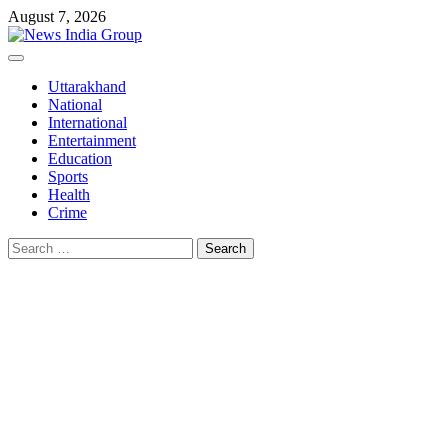
Skip
August 7, 2026
to
content
Primary
Menu
Uttarakhand
National
International
Entertainment
Education
Sports
Health
Crime
Search
for: