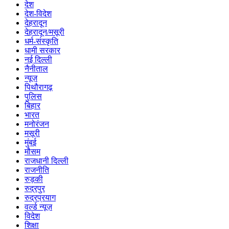
देश
देश-विदेश
देहरादून
देहरादून/मसूरी
धर्म-संस्कृति
धामी सरकार
नई दिल्ली
नैनीताल
न्यूज़
पिथौरागढ़
पुलिस
बिहार
भारत
मनोरंजन
मसूरी
मुंबई
मौसम
राजधानी दिल्ली
राजनीति
रुड़की
रुद्रपुर
रुद्रप्रयाग
वर्ल्ड न्यूज़
विदेश
शिक्षा