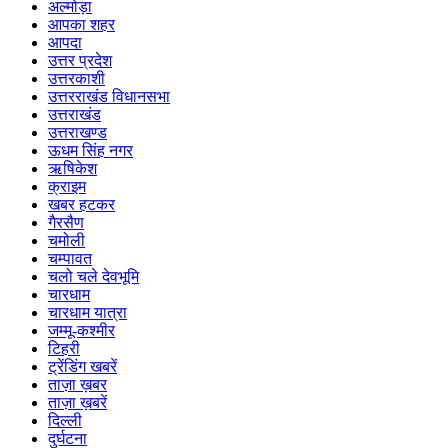
अल्मोड़ा
आपका शहर
आपदा
उत्तर प्रदेश
उत्तरकाशी
उत्तरराखंड विधानसभा
उत्तराखंड
उत्तराखण्ड
ऊधम सिंह नगर
ऋषिकेश
क्राइम
खबर हटकर
गैरसैण
चमोली
चम्पावत
चलो चले देवभूमि
चारधाम
चारधाम यात्रा
जम्मू-कश्मीर
टिहरी
ट्रेंडिंग खबरें
ताज़ा ख़बर
ताज़ा ख़बरें
दिल्ली
दुर्घटना