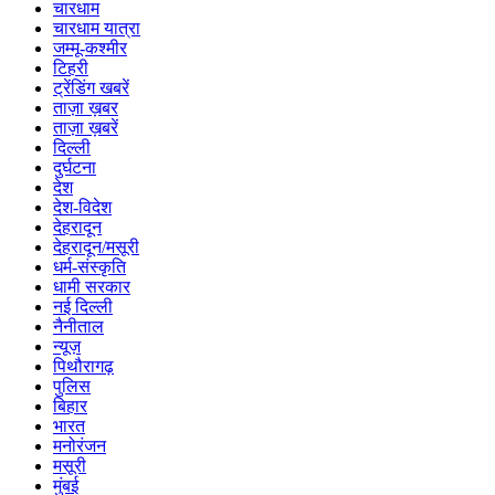
चारधाम
चारधाम यात्रा
जम्मू-कश्मीर
टिहरी
ट्रेंडिंग खबरें
ताज़ा ख़बर
ताज़ा ख़बरें
दिल्ली
दुर्घटना
देश
देश-विदेश
देहरादून
देहरादून/मसूरी
धर्म-संस्कृति
धामी सरकार
नई दिल्ली
नैनीताल
न्यूज़
पिथौरागढ़
पुलिस
बिहार
भारत
मनोरंजन
मसूरी
मुंबई