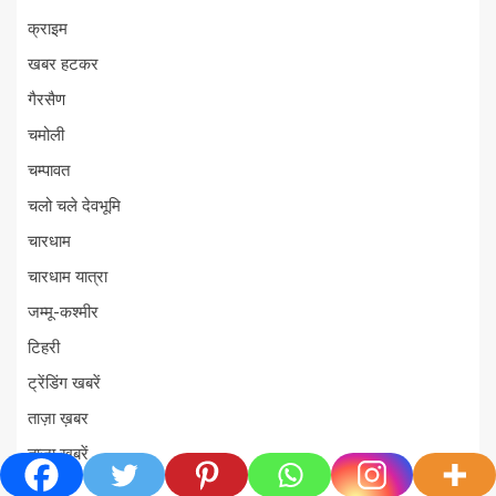
क्राइम
खबर हटकर
गैरसैण
चमोली
चम्पावत
चलो चले देवभूमि
चारधाम
चारधाम यात्रा
जम्मू-कश्मीर
टिहरी
ट्रेंडिंग खबरें
ताज़ा ख़बर
ताज़ा ख़बरें
दिल्ली