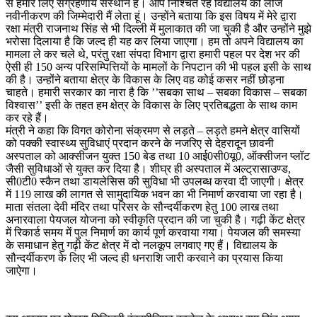
से हमारे लिए संग्रहणीय संस्थान है। आप निश्चित रहें विद्यालय की लीज
नवीनीकरण की जिम्मेदारी मैं लेता हूं। उन्होंने बताया कि इस विषय में मेरे द्वारा
रक्षा मंत्री राजनाथ सिंह से भी दिल्ली में मुलाकात की जा चुकी है और उन्होंने मुझे
भरोसा दिलाया है कि जल्द ही यह कर लिया जाएगा। हम तो अपने विद्यालय का
मामला ले कर चले थे, परंतु रक्षा संपदा विभाग द्वारा हमारी पहल पर देश भर की
ऐसी ही 150 अन्य परिसम्पित्तियों के मामलों के निपटान की भी पहल इसी के साथ
की है। उन्होंने बताया क्षेत्र के विकास के लिए वह कोई कसर नहीं छोड़ना
चाहते। हमारी सरकार का नारा है कि ’’सबका साथ – सबका विकास – सबका
विश्वास’’ इसी के तहत हम क्षेत्र के विकास के लिए प्रतिबद्धता के साथ काम
कर रहे हैं।
मंत्री ने कहा कि विगत कोरोना संक्रमण से लड़ते – लड़ते हमने क्षेत्र वासियों
को पक्की स्वास्थ्य सुविधाएं प्रदान करने के नजरिए से देहरादून छावनी
अस्पताल को आक्सीजन युक्त 150 बेड तथा 10 आई0सी0यू0, ऑक्सीजन प्लॉट
जैसी सुविधाओं से युक्त कर दिया है। शीघ्र ही अस्पताल में अल्ट्रासाउण्ड,
सी0टी0 स्कैन तथा डायलेसिस की सुविधा भी उपलब्ध करवा दी जाएगी। क्षेत्र
में 119 लाख की लागत से सामुदायिक भवन का भी निमार्ण करवाया जा रहा है।
माता संतला देवी मंदिर तथा परिसर के सौन्दर्यीकरण हेतु 100 लाख तथा
अनारवाला पेयजल योजना को स्वीकृति प्रदान की जा चुकी है। गढ़ी केंट क्षेत्र
में रिकार्ड समय में पुल निमार्ण का कार्य पूर्ण करवाया गया। पेयजल की समस्या
के समाधान हेतु गढ़ी केंट क्षेत्र में दो नलकूप लगवाए गए हैं। विद्यालय के
सौन्दर्यीकरण के लिए भी जल्द ही धनराशि जारी करवाने का प्रयास किया
जाऐगा।