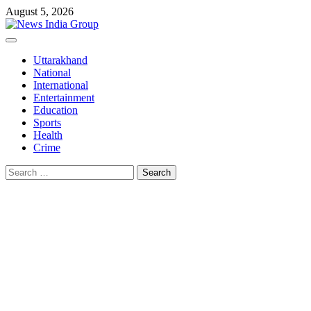
Skip
August 5, 2026
to
content
Primary
Menu
Uttarakhand
National
International
Entertainment
Education
Sports
Health
Crime
Search
for: