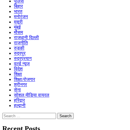
पुलिस
बिहार
भारत
मनोरंजन
मसूरी
मुंबई
मौसम
राजधानी दिल्ली
राजनीति
रुड़की
रुद्रपुर
रुद्रप्रयाग
वर्ल्ड न्यूज़
विदेश
शिक्षा
शिक्षा/रोजगार
श्रीनगर
सेना
सोशल मीडिया वायरल
हरिद्वार
हल्द्वानी
Search
for:
Recent Posts