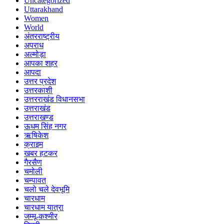
Uncategorized
Uttarakhand
Women
World
अंतरराष्ट्रीय
अपराध
अल्मोड़ा
आपका शहर
आपदा
उत्तर प्रदेश
उत्तरकाशी
उत्तरराखंड विधानसभा
उत्तराखंड
उत्तराखण्ड
ऊधम सिंह नगर
ऋषिकेश
क्राइम
खबर हटकर
गैरसैण
चमोली
चम्पावत
चलो चले देवभूमि
चारधाम
चारधाम यात्रा
जम्मू-कश्मीर