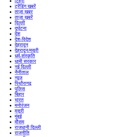
टिहरी
ट्रेंडिंग खबरें
ताज़ा ख़बर
ताज़ा ख़बरें
दिल्ली
दुर्घटना
देश
देश-विदेश
देहरादून
देहरादून/मसूरी
धर्म-संस्कृति
धामी सरकार
नई दिल्ली
नैनीताल
न्यूज़
पिथौरागढ़
पुलिस
बिहार
भारत
मनोरंजन
मसूरी
मुंबई
मौसम
राजधानी दिल्ली
राजनीति