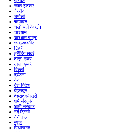
क्राइम
खबर हटकर
गैरसैण
चमोली
चम्पावत
चलो चले देवभूमि
चारधाम
चारधाम यात्रा
जम्मू-कश्मीर
टिहरी
ट्रेंडिंग खबरें
ताज़ा ख़बर
ताज़ा ख़बरें
दिल्ली
दुर्घटना
देश
देश-विदेश
देहरादून
देहरादून/मसूरी
धर्म-संस्कृति
धामी सरकार
नई दिल्ली
नैनीताल
न्यूज़
पिथौरागढ़