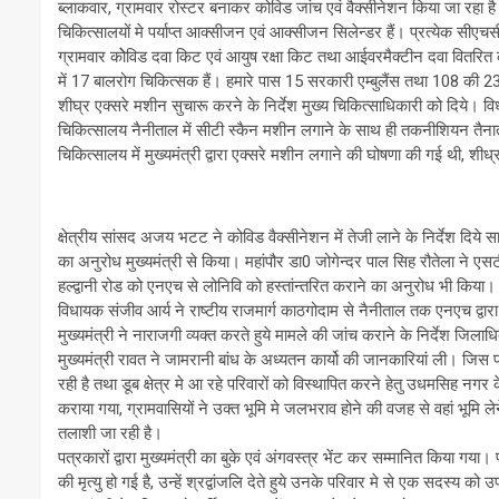
ब्लाकवार, ग्रामवार रोस्टर बनाकर कोविड जांच एवं वैक्सीनेशन किया जा रहा ह
चिकित्सालयों मे पर्याप्त आक्सीजन एवं आक्सीजन सिलेन्डर हैं। प्रत्येक सीएचसी
ग्रामवार कोेविड दवा किट एवं आयुष रक्षा किट तथा आईवरमैक्टीन दवा वितरित
में 17 बालरोग चिकित्सक हैं। हमारे पास 15 सरकारी एम्बुलैंस तथा 108 की 23 ए
शीघ्र एक्सरे मशीन सुचारू करने के निर्देश मुख्य चिकित्साधिकारी को दिये। वि
चिकित्सालय नैनीताल में सीटी स्कैन मशीन लगाने के साथ ही तकनीशियन तैन
चिकित्सालय में मुख्यमंत्री द्वारा एक्सरे मशीन लगाने की घोषणा की गई थी, शी
क्षेत्रीय सांसद अजय भटट ने कोविड वैक्सीनेशन में तेजी लाने के निर्देश दिये 
का अनुरोध मुख्यमंत्री से किया। महांपौर डा0 जोगेन्दर पाल सिह रौतेला ने 
हल्द्वानी रोड को एनएच से लोनिवि को हस्तांन्तरित कराने का अनुरोध भी किया।
विधायक संजीव आर्य ने राष्टीय राजमार्ग काठगोदाम से नैनीताल तक एनएच द्व
मुख्यमंत्री ने नाराजगी व्यक्त करते हुये मामले की जांच कराने के निर्देश जिला
मुख्यमंत्री रावत ने जामरानी बांध के अध्यतन कार्यो की जानकारियां ली। जिस 
रही है तथा डूब क्षेत्र मे आ रहे परिवारों को विस्थापित करने हेतु उधमसिह नग
कराया गया, ग्रामवासियों ने उक्त भूमि मे जलभराव होने की वजह से वहां भूमि लेन
तलाशी जा रही है।
पत्रकारों द्वारा मुख्यमंत्री का बुके एवं अंगवस्त्र भेंट कर सम्मानित किया गया
की मृत्यु हो गई है, उन्हें श्रद्वांजलि देते हुये उनके परिवार मे से एक सदस्