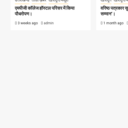
उत्तराखण्ड
ताज़ा ख़बरें
देहरादून/मसूरी
देहरादून
देहरादून/म
एमपीजी कॉलेज हॉस्टल परिसर में किया
वरिष्ठ पत्रकार 
पौधरोपण।
सम्मान’।
3 weeks ago
admin
1 month ago