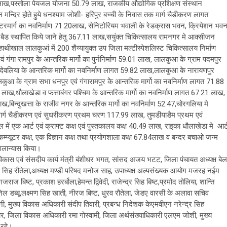
35 लाख,पस्तोला पेयजल योजना 50.79 लाख, राजकीय औद्योगिक प्रशिक्षण संस्थान
मन्दिर होते हुये धनश्याम जोशी- हरिपुर बच्ची के निवास तक मार्ग चैडीकरण लागत
टरमार्ग का नवनिर्माण 71.20लाख, सेनिटोरियम भवाली के रेडक्रास भवन, क्रियेशन भवन
ं 76 बैड स्थापित किये जाने हेतु 367.11 लाख,सयुंक्त चिकित्सालय रामनगर मे आक्सीजन
ीखाल लालकुआं में 200 शैय्यायुक्त उप जिला मल्टीस्पेशलिस्ट चिकित्सालय निर्माण
 गंगा रामपुर के आन्तरिक मार्गो का पुर्ननिर्माण 59.01 लाख, लालकुआ के ग्राम पदमपुर
देवलिया के आन्तरिक मार्गो का नवनिर्माण लागत 59.82 लाख,लालकुआ के नारायणपुर
कुआ के ग्राम सभा धनपुर एवं गंगारामपुर केे आन्तरिक मार्गो का नवनिर्माण लागत 71.88
2 लाख,धौलाखेडा व फत्ताबंगर पश्चिम के आन्तरिक मार्गो का नवनिर्माण लागत 67.21 लाख,
ख,बिन्दुखत्ता के राजीव नगर के आन्तरिक मार्गो का नवनिर्माण 52.47,चोरगलिया मे
क मार्ग चैडीकरण एवं सुधरीकरण प्रथम चरण 117.99 लाख, तुमडीयाडैम प्रथम एवं
 में एक आर्ट एवं क्राफ्ट कक्ष एवं पुस्तकालय कक्ष 40.49 लाख, राइका धौलाखेडा मे आर्
कम्प्यूटर कक्ष, एक विज्ञान कक्ष तथा प्रयोगशाला कक्ष 67.84लाख व बन्दर बचाओ जन्म
शिलान्यास किया।
री विकास एवं संसदीय कार्य मंत्री बंशीधर भगत, सांसद अजय भटट, जिला पंचायत अध्यक्ष बेल
पाल सिह रौतेला,अध्यक्ष मण्डी परिषद मनोज साह, उपाध्यक्ष अल्पसंख्यक आयोग मजरह नईम
राज बिष्ट, प्रकाश हरर्बोला,हेमन्त द्विवेदी, राजेन्द्र सिह बिष्ट,प्रमोद तोलिया, शान्ति
ब्बू,लक्ष्मण सिह खाती, नीरज बिष्ट, धु्रव रौतेला, जेडए वारसी के अलावा सचिव
ी, मुख्य विकास अधिकारी संदीप तिवारी, प्रबन्ध निदेशक केएमवीएन नरेन्द्र सिह
 जिला विकास अधिकारी रमा गोस्वामी, जिला अर्थसंख्याधिकारी एलएम जोशी, मुख्य
 रहे।