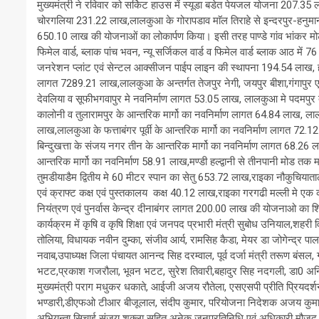
मुख्यमंत्री ने रविवार को सर्किट हाउस में स्यूडा बडेत पेयजल योजना 207.
चोरगलिया 231.22 लाख,लालकुआ के गोरापडाव माॅल तिराहे से इन्दरपुर-हनुमान 
650.10 लाख की योजनाओं का लोकार्पण किया। इसी तरह पाण्डे गांव भांकर मो
फिमेल वार्ड, ब्लाक पांच भवन, न्यू सर्जिकल वार्ड व फिमेल वार्ड ब्लाक आठ मे
जनरेशन प्लांट एवं सेन्टल आक्सीजन पाईप लाइन की स्थापना 194.54 लाख, हाथ
लागत 7289.21 लाख,लालकुआ के अन्तर्गत तेजपुर नेगी, जयपुर बीशा,गंगापुर एवं
देवलिया व सूफीभगवापुर मे नवनिर्माण लागत 53.05 लाख, लालकुआ मे पदमपुर 
कालोनी व तुलारामपुर के आन्तरिक मार्गो का नवनिर्माण लागत 64.84 लाख, लाल
लाख,लालकुआ के फत्ताबंगर पूर्वी के आन्तरिक मार्गो का नवनिर्माण लागत 72.1
बिन्दुखत्ता के संजय नगर तीन के आन्तरिक मार्गो का नवनिर्माण लागत 68.26 ला
आन्तरिक मार्गो का नवनिर्माण 58.91 लाख,मण्डी हल्द्वानी से तीनपानी मोड त
तुमडीयाडैम द्वितीय मे 60 मीटर स्पान का सेतु 653.72 लाख,राइका नौकुचियाताल
एवं क्राफ्ट कक्ष एवं पुस्तकालय कक्ष 40.12 लाख,राइका गरगढी मल्ली मे एक 
नियंत्रण एवं पुनर्वास केन्द्र दीनाबंगर लागत 200.00 लाख की योजनाओ का 
कार्यक्रम में कृषि व कृषि शिक्षा एवं जनपद प्रभारी मंत्री सुबोध उनियाल,शह
तोलिया, विधायक नवीन दुम्का, संजीव आर्य, रामसिह कैडा, मेयर डा जोगेन्द्र 
नवाब,उपाध्यक्ष जिला पंचायत आनन्द सिह दरम्वाल, पूर्व दर्जा मंत्री तरूण बंसल, गज
भटट,प्रकाश गजरौला, भूवन भटट, सुरेश तिवारी,बहादुर सिह नदगली, डा0 अनिल ड
मुख्यमंत्री पराग मधुकर धकाते, आईजी अजय रौतेला, एसएसपी प्रीति प्रियदर्शन
भण्डारी,डीएफओ टीआर बीजूलाल, संदीप कुमार, परियोजना निदेशक अजय कुमार,
अभियन्ता सिचाई संजय शुक्ला सहित अनेक जनप्रतिनिधि एवं अधिकारी मौजूद