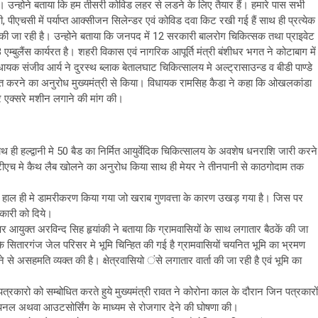
ै। उन्होने बताया कि हम तीसरी कोविड लहर से लडने के लिए तैयार हैं। हमारे पास सभी
, पीएचसी में पर्याप्त आक्सीजन सिलेन्डर एवं कोविड दवा किट रखी गई हैं साथ ही प्रत्येक
 की जा रही है। उन्होने बताया कि जनपद में 12 सरकारी बालरोग चिकित्सक तथा प्राइवेट
म्बुलैंस कार्यरत है। शहरी विकास एवं नागरिक आपूर्ति मंत्री बंशीधर भगत ने कोटाबाग में
धायक संजीव आर्य ने दुरस्थ ब्लाक बेतालघाट चिकित्सालय मे अल्ट्रासाउन्ड व बीडी पाण्डे
ात करने का अनुरोध मुख्यमंत्री से किया। विधायक रामसिह कैडा ने कहा कि ओखलकांडा
ध्र एक्सरे मशीन लगाने की मांग की।
साथ ही हल्द्वानी मे 50 बैड का निर्मित आयुर्वेदिक चिकित्सालय के अवशेष धनराशि जारी करने
एसटीएच मे कैथ लैब खोलने का अनुरोध किया साथ ही मेयर ने तीनपानी से काठगोदाम तक
ारा हाल ही मे डामरीकरण किया गया जो खराब गुणवत्ता के कारण उखड़ गया है। जिस पर
धिकारी को दिये।
पर आयुक्त अरविन्द सिह हृयांकी ने बताया कि ग्रामवासियों के साथ लगातार बैठकें की जा
र के सितारगंज जेल परिसर मे भूमि चिन्हित की गई है ग्रामवासियों चयनित भूमि का भ्रमण
े से असहमति व्यक्त की है। क्षेत्रवासियो ंसे लगातार वार्ता की जा रही है एवं भूमि का
। पत्रकारो को सम्बोधित करते हुये मुख्यमंत्री रावत ने कोरोना काल के दौरान जिन पत्रकारों
य को उपनल अथवा आउटसोर्सिंग के माध्यम से रोजगार देने की घोषणा की।