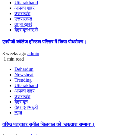
Uttarakhand
आपका शहर
उत्तराखंड
उत्तराखण्ड
ताज़ा ख़बरें
देहरादून/मसूरी
एमपीजी कॉलेज हॉस्टल परिसर में किया पौधरोपण।
3 weeks ago
admin
1 min read
Dehardun
Newsbeat
Trending
Uttarakhand
आपका शहर
उत्तराखंड
देहरादून
देहरादून/मसूरी
न्यूज़
वरिष्ठ पत्रकार सुनील सिलवाल को ‘उफतारा सम्मान’।