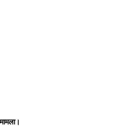
ै मामला।