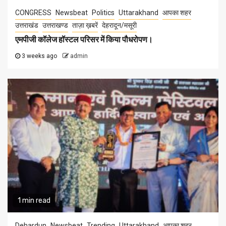
CONGRESS
Newsbeat
Politics
Uttarakhand
आपका शहर
उत्तराखंड
उत्तराखण्ड
ताज़ा ख़बरें
देहरादून/मसूरी
एमपीजी कॉलेज हॉस्टल परिसर में किया पौधरोपण।
3 weeks ago
admin
1 min read
Dehardun
Newsbeat
Trending
Uttarakhand
आपका शहर