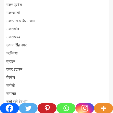
उत्तर प्रदेश
उत्तरकाशी
उत्तरराखंड विधानसभा
उत्तराखंड
उत्तराखण्ड
ऊधम सिंह नगर
ऋषिकेश
क्राइम
खबर हटकर
गैरसैण
चमोली
चम्पावत
चलो चले देवभूमि
चारधाम