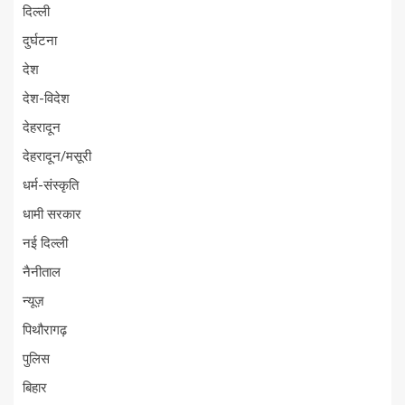
दिल्ली
दुर्घटना
देश
देश-विदेश
देहरादून
देहरादून/मसूरी
धर्म-संस्कृति
धामी सरकार
नई दिल्ली
नैनीताल
न्यूज़
पिथौरागढ़
पुलिस
बिहार