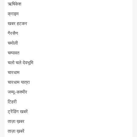
ऋषिकेश
क्राइम
खबर हटकर
गैरसैण
चमोली
चम्पावत
चलो चले देवभूमि
चारधाम
चारधाम यात्रा
जम्मू-कश्मीर
टिहरी
ट्रेंडिंग खबरें
ताज़ा ख़बर
ताज़ा ख़बरें