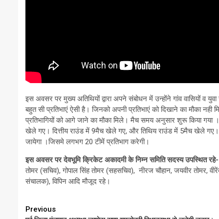
इस अवसर पर मुख्य अतिथियों द्वारा अपने संबोधन में उन्होंने गांव वासियों व यु
बहुत सी प्रतिभाएं ऐसी है। जिनको अपनी प्रतिभाएं को दिखाने का मौका नही मिलता
प्रतिभागियों को आगे जाने का मौका मिले। मैच समय अनुसार शुरू किया गया 
खेले गए। दित्तीय राउंड में 9मैच खेले गए, और तिथिय राउंड में 5मैच खेले 
जायेगा ।जिसमे लगभग 20 टीमें प्रतिभाग करेगी।
इस अवसर पर देवभूमि क्रिकेट अकादमी के निम्न समिति सदस्य उपस्थित रहे-
तोमर (सचिव), गोपाल सिंह तोमर (सहसचिव), नीरज चौहान, जयवीर तोमर, वीरेंद्र चौ
संचालक), विपिन आदि मौजूद रहे।
Continue
Previous