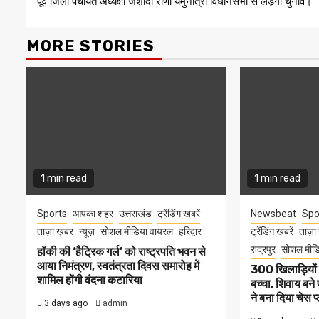
पूर्व जिला पंचायत अध्यक्षा जशोदा राणा यमुनोत्री विधानसभा से लडे़गी चुनाव।
Reading
MORE STORIES
1 min read
1 min read
Sports
आपका शहर
उत्तराखंड
ट्रेंडिंग खबरें
Newsbeat
Spo
ताज़ा ख़बर
न्यूज़
सोशल मीडिया वायरल
हरिद्वार
ट्रेंडिंग खबरें
ताज़ा
रुद्रपुर
सोशल मीड
हॉकी की ‘हैट्रिक गर्ल’ को राष्ट्रपति भवन से
आया निमंत्रण, स्वतंत्रता दिवस समारोह में
300 खिलाड़ियों 
शामिल होंगी वंदना कटारिया
बच्चा, शिवाय बने 
ने बना दिया चेस प
3 days ago
admin