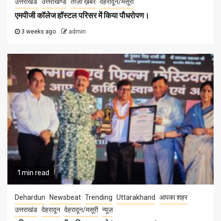
उत्तराखंड
उत्तराखण्ड
ताज़ा ख़बरें
देहरादून/मसूरी
एमपीजी कॉलेज हॉस्टल परिसर में किया पौधरोपण।
3 weeks ago
admin
1 min read
Dehardun
Newsbeat
Trending
Uttarakhand
आपका शहर
उत्तराखंड
देहरादून
देहरादून/मसूरी
न्यूज़