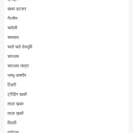
खबर हटकर
गैरसैण
चमोली
चम्पावत
चलो चले देवभूमि
चारधाम
चारधाम यात्रा
जम्मू-कश्मीर
टिहरी
ट्रेंडिंग खबरें
ताज़ा ख़बर
ताज़ा ख़बरें
दिल्ली
दुर्घटना