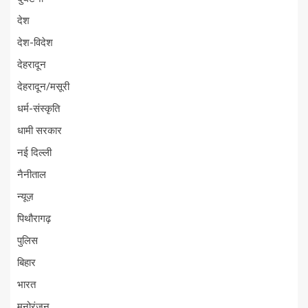
देश
देश-विदेश
देहरादून
देहरादून/मसूरी
धर्म-संस्कृति
धामी सरकार
नई दिल्ली
नैनीताल
न्यूज़
पिथौरागढ़
पुलिस
बिहार
भारत
मनोरंजन