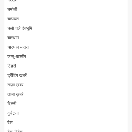
गैरसैण
चमोली
चम्पावत
चलो चले देवभूमि
चारधाम
चारधाम यात्रा
जम्मू-कश्मीर
टिहरी
ट्रेंडिंग खबरें
ताज़ा ख़बर
ताज़ा ख़बरें
दिल्ली
दुर्घटना
देश