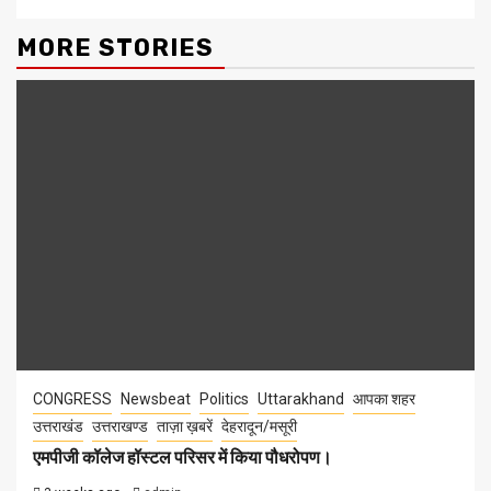
MORE STORIES
CONGRESS
Newsbeat
Politics
Uttarakhand
आपका शहर
उत्तराखंड
उत्तराखण्ड
ताज़ा ख़बरें
देहरादून/मसूरी
एमपीजी कॉलेज हॉस्टल परिसर में किया पौधरोपण।