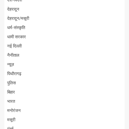
देश-विदेश
देहरादून
देहरादून/मसूरी
धर्म-संस्कृति
धामी सरकार
नई दिल्ली
नैनीताल
न्यूज़
पिथौरागढ़
पुलिस
बिहार
भारत
मनोरंजन
मसूरी