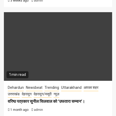
3 weeks ago
admin
1 min read
Dehardun
Newsbeat
Trending
Uttarakhand
आपका शहर
उत्तराखंड
देहरादून
देहरादून/मसूरी
न्यूज़
वरिष्ठ पत्रकार सुनील सिलवाल को ‘उफतारा सम्मान’।
1 month ago
admin