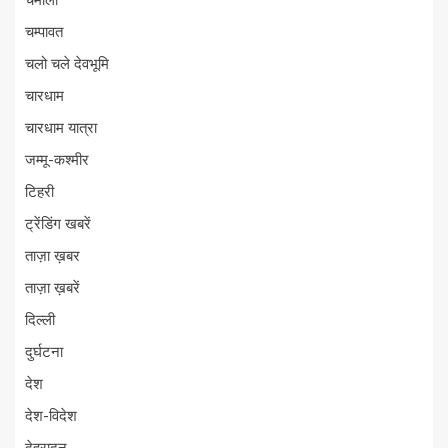
चमोली
चम्पावत
चलो चले देवभूमि
चारधाम
चारधाम यात्रा
जम्मू-कश्मीर
टिहरी
ट्रेंडिंग खबरें
ताज़ा ख़बर
ताज़ा ख़बरें
दिल्ली
दुर्घटना
देश
देश-विदेश