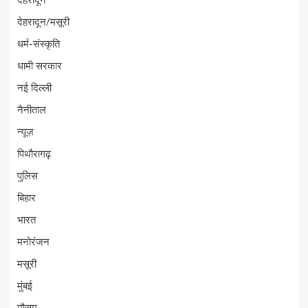
देहरादून
देहरादून/मसूरी
धर्म-संस्कृति
धामी सरकार
नई दिल्ली
नैनीताल
न्यूज़
पिथौरागढ़
पुलिस
बिहार
भारत
मनोरंजन
मसूरी
मुंबई