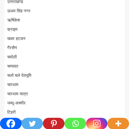
उत्तराखण्ड
ऊधम सिंह नगर
ऋषिकेश
क्राइम
खबर हटकर
गैरसैण
चमोली
चम्पावत
चलो चले देवभूमि
चारधाम
चारधाम यात्रा
जम्मू-कश्मीर
टिहरी
ट्रेंडिंग खबरें