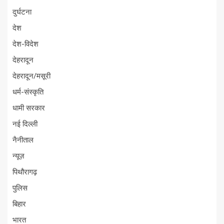
दुर्घटना
देश
देश-विदेश
देहरादून
देहरादून/मसूरी
धर्म-संस्कृति
धामी सरकार
नई दिल्ली
नैनीताल
न्यूज़
पिथौरागढ़
पुलिस
बिहार
भारत