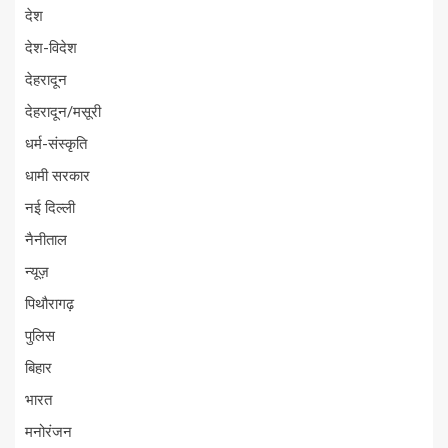
देश
देश-विदेश
देहरादून
देहरादून/मसूरी
धर्म-संस्कृति
धामी सरकार
नई दिल्ली
नैनीताल
न्यूज़
पिथौरागढ़
पुलिस
बिहार
भारत
मनोरंजन