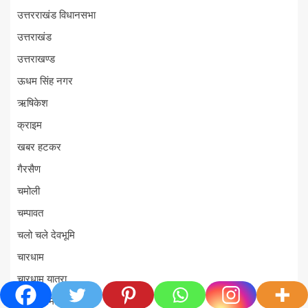
उत्तरराखंड विधानसभा
उत्तराखंड
उत्तराखण्ड
ऊधम सिंह नगर
ऋषिकेश
क्राइम
खबर हटकर
गैरसैण
चमोली
चम्पावत
चलो चले देवभूमि
चारधाम
चारधाम यात्रा
जम्मू-कश्मीर