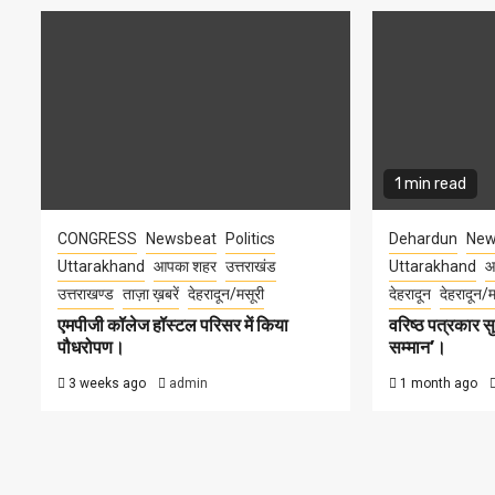
1 min read
CONGRESS
Newsbeat
Politics
Dehardun
New
Uttarakhand
आपका शहर
उत्तराखंड
Uttarakhand
आ
उत्तराखण्ड
ताज़ा ख़बरें
देहरादून/मसूरी
देहरादून
देहरादून/म
एमपीजी कॉलेज हॉस्टल परिसर में किया
वरिष्ठ पत्रकार 
पौधरोपण।
सम्मान’।
3 weeks ago
admin
1 month ago