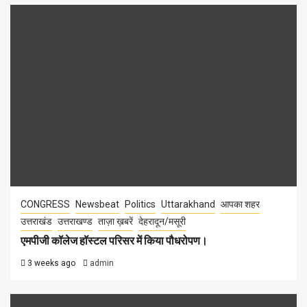
CONGRESS
Newsbeat
Politics
Uttarakhand
आपका शहर
उत्तराखंड
उत्तराखण्ड
ताज़ा ख़बरें
देहरादून/मसूरी
एमपीजी कॉलेज हॉस्टल परिसर में किया पौधरोपण।
3 weeks ago
admin