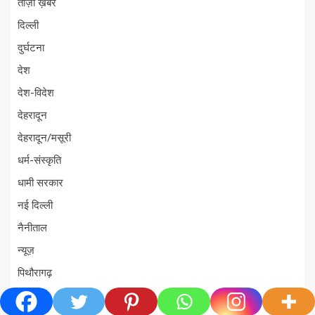
ताज़ा ख़बरें
दिल्ली
दुर्घटना
देश
देश-विदेश
देहरादून
देहरादून/मसूरी
धर्म-संस्कृति
धामी सरकार
नई दिल्ली
नैनीताल
न्यूज़
पिथौरागढ़
पुलिस