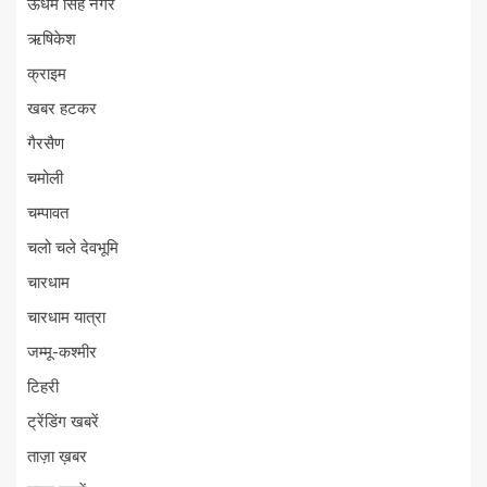
ऊधम सिंह नगर
ऋषिकेश
क्राइम
खबर हटकर
गैरसैण
चमोली
चम्पावत
चलो चले देवभूमि
चारधाम
चारधाम यात्रा
जम्मू-कश्मीर
टिहरी
ट्रेंडिंग खबरें
ताज़ा ख़बर