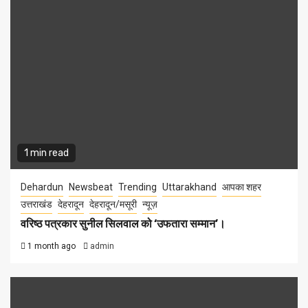
1 min read
Dehardun
Newsbeat
Trending
Uttarakhand
आपका शहर
उत्तराखंड
देहरादून
देहरादून/मसूरी
न्यूज़
वरिष्ठ पत्रकार सुनील सिलवाल को ‘उफतारा सम्मान’।
1 month ago
admin