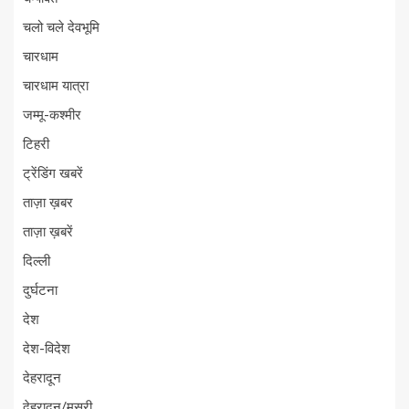
चलो चले देवभूमि
चारधाम
चारधाम यात्रा
जम्मू-कश्मीर
टिहरी
ट्रेंडिंग खबरें
ताज़ा ख़बर
ताज़ा ख़बरें
दिल्ली
दुर्घटना
देश
देश-विदेश
देहरादून
देहरादून/मसूरी