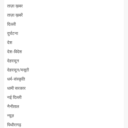
ताज़ा ख़बर
ताज़ा ख़बरें
दिल्ली
दुर्घटना
देश
देश-विदेश
देहरादून
देहरादून/मसूरी
धर्म-संस्कृति
धामी सरकार
नई दिल्ली
नैनीताल
न्यूज़
पिथौरागढ़