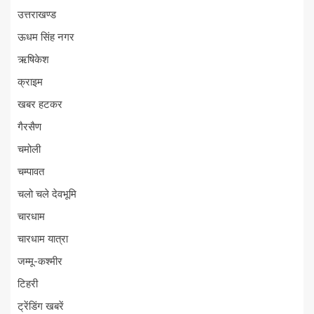
उत्तराखण्ड
ऊधम सिंह नगर
ऋषिकेश
क्राइम
खबर हटकर
गैरसैण
चमोली
चम्पावत
चलो चले देवभूमि
चारधाम
चारधाम यात्रा
जम्मू-कश्मीर
टिहरी
ट्रेंडिंग खबरें