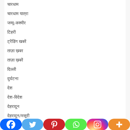
चारधाम
चारधाम यात्रा
जम्मू-कश्मीर
टिहरी
ट्रेंडिंग खबरें
ताज़ा ख़बर
ताज़ा ख़बरें
दिल्ली
दुर्घटना
देश
देश-विदेश
देहरादून
देहरादून/मसूरी
धर्म-संस्कृति