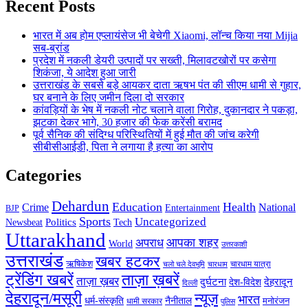
Recent Posts
भारत में अब होम एप्लायंसेज भी बेचेगी Xiaomi, लॉन्च किया नया Mijia
सब-ब्रांड
प्रदेश में नकली डेयरी उत्पादों पर सख्ती, मिलावटखोरों पर कसेगा
शिकंजा, ये आदेश हुआ जारी
उत्तराखंड के सबसे बड़े आयकर दाता ऋषभ पंत की सीएम धामी से गुहार,
घर बनाने के लिए जमीन दिला दो सरकार
कांवड़ियों के भेष में नकली नोट चलाने वाला गिरोह, दुकानदार ने पकड़ा,
झटका देकर भागे, 30 हजार की फेक करेंसी बरामद
पूर्व सैनिक की संदिग्ध परिस्थितियों में हुई मौत की जांच करेगी
सीबीसीआईडी, पिता ने लगाया है हत्या का आरोप
Categories
Dehardun
Education
Health
Crime
National
Entertainment
BJP
Sports
Uncategorized
Politics
Newsbeat
Tech
Uttarakhand
आपका शहर
अपराध
World
उत्तरकाशी
उत्तराखंड
खबर हटकर
ऋषिकेश
चारधाम यात्रा
चारधाम
चलो चले देवभूमि
ट्रेंडिंग खबरें
ताज़ा ख़बरें
ताज़ा ख़बर
देहरादून
दुर्घटना
देश-विदेश
दिल्ली
देहरादून/मसूरी
न्यूज़
भारत
धर्म-संस्कृति
नैनीताल
धामी सरकार
मनोरंजन
पुलिस