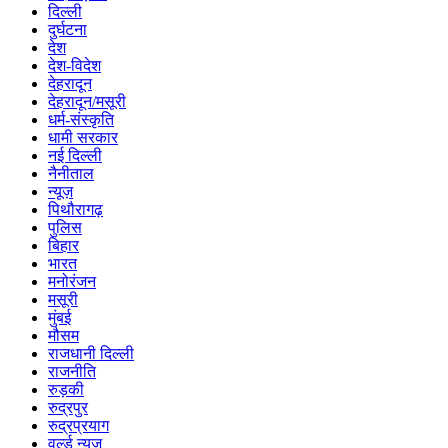
दिल्ली
दुर्घटना
देश
देश-विदेश
देहरादून
देहरादून/मसूरी
धर्म-संस्कृति
धामी सरकार
नई दिल्ली
नैनीताल
न्यूज़
पिथौरागढ़
पुलिस
बिहार
भारत
मनोरंजन
मसूरी
मुंबई
मौसम
राजधानी दिल्ली
राजनीति
रुड़की
रुद्रपुर
रुद्रप्रयाग
वर्ल्ड न्यूज़