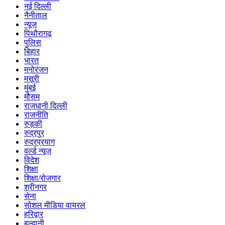
नई दिल्ली
नैनीताल
न्यूज़
पिथौरागढ़
पुलिस
बिहार
भारत
मनोरंजन
मसूरी
मुंबई
मौसम
राजधानी दिल्ली
राजनीति
रुड़की
रुद्रपुर
रुद्रप्रयाग
वर्ल्ड न्यूज़
विदेश
शिक्षा
शिक्षा/रोजगार
श्रीनगर
सेना
सोशल मीडिया वायरल
हरिद्वार
हल्द्वानी