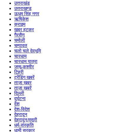
उत्तराखंड
उत्तराखण्ड
ऊधम सिंह नगर
ऋषिकेश
क्राइम
खबर हटकर
गैरसैण
चमोली
चम्पावत
चलो चले देवभूमि
चारधाम
चारधाम यात्रा
जम्मू-कश्मीर
टिहरी
ट्रेंडिंग खबरें
ताज़ा ख़बर
ताज़ा ख़बरें
दिल्ली
दुर्घटना
देश
देश-विदेश
देहरादून
देहरादून/मसूरी
धर्म-संस्कृति
धामी सरकार