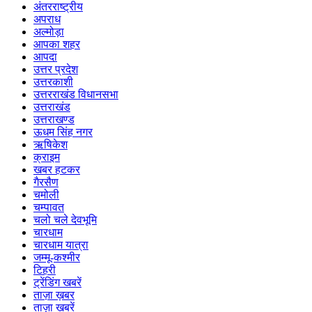
अंतरराष्ट्रीय
अपराध
अल्मोड़ा
आपका शहर
आपदा
उत्तर प्रदेश
उत्तरकाशी
उत्तरराखंड विधानसभा
उत्तराखंड
उत्तराखण्ड
ऊधम सिंह नगर
ऋषिकेश
क्राइम
खबर हटकर
गैरसैण
चमोली
चम्पावत
चलो चले देवभूमि
चारधाम
चारधाम यात्रा
जम्मू-कश्मीर
टिहरी
ट्रेंडिंग खबरें
ताज़ा ख़बर
ताज़ा ख़बरें