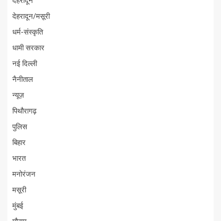
देहरादून
देहरादून/मसूरी
धर्म-संस्कृति
धामी सरकार
नई दिल्ली
नैनीताल
न्यूज़
पिथौरागढ़
पुलिस
बिहार
भारत
मनोरंजन
मसूरी
मुंबई