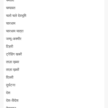
चमोली
चम्पावत
चलो चले देवभूमि
चारधाम
चारधाम यात्रा
जम्मू-कश्मीर
टिहरी
ट्रेंडिंग खबरें
ताज़ा ख़बर
ताज़ा ख़बरें
दिल्ली
दुर्घटना
देश
देश-विदेश