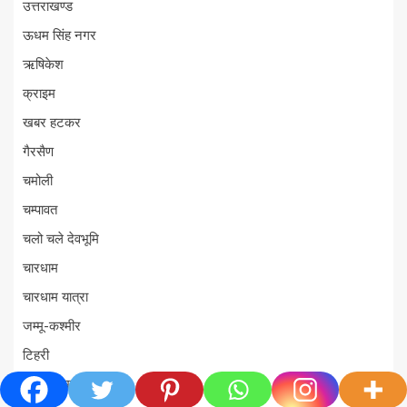
उत्तराखण्ड
ऊधम सिंह नगर
ऋषिकेश
क्राइम
खबर हटकर
गैरसैण
चमोली
चम्पावत
चलो चले देवभूमि
चारधाम
चारधाम यात्रा
जम्मू-कश्मीर
टिहरी
ट्रेंडिंग खबरें