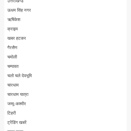
उत्तराखण्ड
ऊधम सिंह नगर
ऋषिकेश
क्राइम
खबर हटकर
गैरसैण
चमोली
चम्पावत
चलो चले देवभूमि
चारधाम
चारधाम यात्रा
जम्मू-कश्मीर
टिहरी
ट्रेंडिंग खबरें