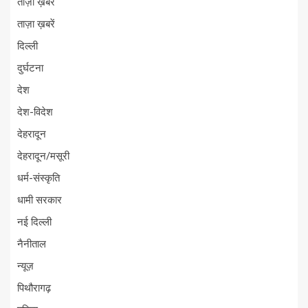
ताज़ा ख़बर
ताज़ा ख़बरें
दिल्ली
दुर्घटना
देश
देश-विदेश
देहरादून
देहरादून/मसूरी
धर्म-संस्कृति
धामी सरकार
नई दिल्ली
नैनीताल
न्यूज़
पिथौरागढ़