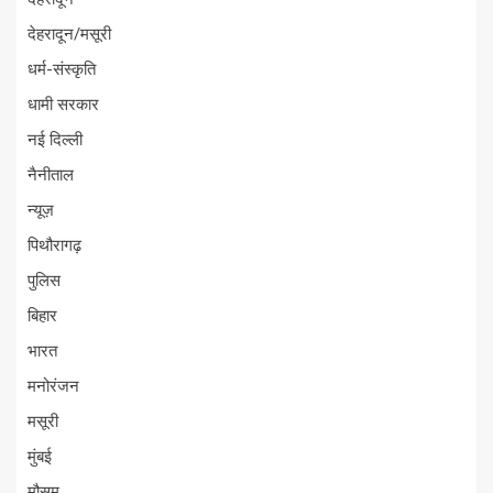
देहरादून/मसूरी
धर्म-संस्कृति
धामी सरकार
नई दिल्ली
नैनीताल
न्यूज़
पिथौरागढ़
पुलिस
बिहार
भारत
मनोरंजन
मसूरी
मुंबई
मौसम