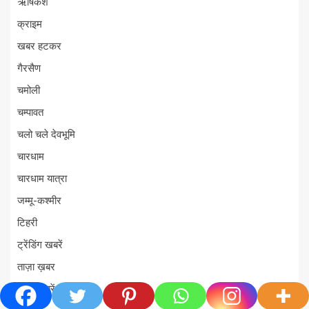
ऋषिकेश
क्राइम
खबर हटकर
गैरसैण
चमोली
चम्पावत
चलो चले देवभूमि
चारधाम
चारधाम यात्रा
जम्मू-कश्मीर
टिहरी
ट्रेंडिंग खबरें
ताज़ा ख़बर
ताज़ा ख़बरें