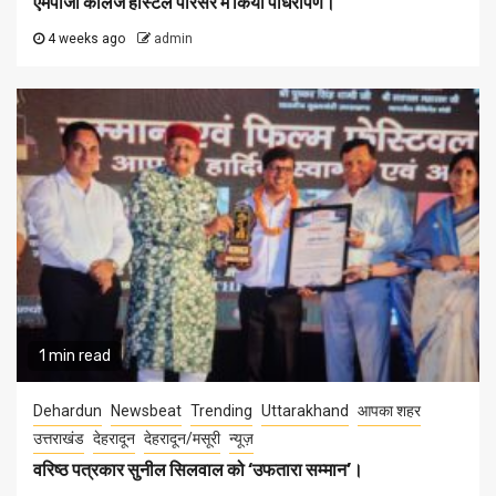
एमपीजी कॉलेज हॉस्टल परिसर में किया पौधरोपण।
4 weeks ago
admin
1 min read
Dehardun
Newsbeat
Trending
Uttarakhand
आपका शहर
उत्तराखंड
देहरादून
देहरादून/मसूरी
न्यूज़
वरिष्ठ पत्रकार सुनील सिलवाल को ‘उफतारा सम्मान’।