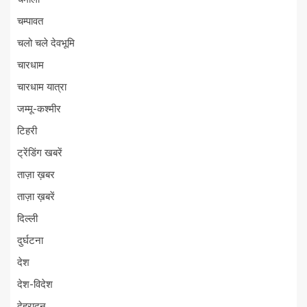
चम्पावत
चलो चले देवभूमि
चारधाम
चारधाम यात्रा
जम्मू-कश्मीर
टिहरी
ट्रेंडिंग खबरें
ताज़ा ख़बर
ताज़ा ख़बरें
दिल्ली
दुर्घटना
देश
देश-विदेश
देहरादून