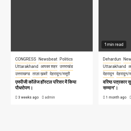
1 min read
CONGRESS
Newsbeat
Politics
Dehardun
New
Uttarakhand
आपका शहर
उत्तराखंड
Uttarakhand
आ
उत्तराखण्ड
ताज़ा ख़बरें
देहरादून/मसूरी
देहरादून
देहरादून/म
एमपीजी कॉलेज हॉस्टल परिसर में किया
वरिष्ठ पत्रकार 
पौधरोपण।
सम्मान’।
3 weeks ago
admin
1 month ago