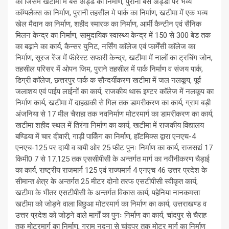
की जिसमें खटीमा में बस अड्डे का निर्माण, पुराना बस अड्डा पर भव्य
काॅम्पलैक्स का निर्माण, पुरानी तहसील मे पार्क का निर्माण, खटीमा में एक भव्य
खेल मैदान का निर्माण, शहीद स्मारक का निर्माण, आर्मी कैन्टीन एवं सैनिक
मिलन केन्द्र का निर्माण, सामुदायिक स्वास्थ्य केन्द्र में 150 से 300 बेड तक
का बढ़ाने का कार्य, कैन्सर युनिट, नर्सिंग काॅलेज एवं फार्मेंसी काॅलेज का
निर्माण, सूरज रेंज में फॅारेस्ट सफारी केन्द्र, खटीमा में नालों का ट्रचिंग जोन,
तहसील परिसर में ओपन जिम, पुराने तहसील में पार्क निर्माण व संजय पार्क,
डिग्री काॅलेज, छत्तरपुर पार्क क सौन्दर्यीकरण खटीमा में जल नलकूप, पूर्व
जलाशय एवं पाईप लाईनों का कार्य, राजकीय थारू इण्टर काॅलेज में नलकूप का
निर्माण कार्य, खटीमा में दाहढाकी से गिल तक डामरीकरण का कार्य, ग्राम बड़ी
अंजनिया से 17 मील चैराहा तक नवनिर्माण मोटरमार्ग का डामरीकरण का कार्य,
खटीमा शहीद स्थल में तिरंगा निर्माण का कार्य, खटीमा में राजकीय विद्यालय
बण्डिया में चार दीवारी, गाड़ी पार्किंग का निर्माण, हाॅटमिक्स द्वारा एनएच-4
एनएच-125 पर दायी व बायी ओर 25 फीट पुनः निर्माण का कार्य, राजसद्यं 17
किमी0 7 से 17.125 तक एससीपीसी के अन्तर्गत मार्ग का नवीनीकरण चैड़ाई
का कार्य, राष्ट्रीय राजमार्ग 125 एवं राज्यमार्ग 4 एनएच 46 उत्तर प्रदेश के
सीमान्त क्षेत्र के अन्तर्गत 25 मीटर दोनो तरफ एसटीपीसी स्वीकृत कार्य,
खटीमा के भीतर एसटीपीसी के अन्तर्गत विकास कार्य, पहेनिया नानकमत्ता
खटीमा को जोड़ने वाला बिछुआ मोटरमार्ग का निर्माण का कार्य, उत्तराखण्ड व
उत्तर प्रदेश को जोड़ने वाले मार्गों का पुनः निर्माण का कार्य, चांदपुर से चैराह
तक मोटरमार्ग का निर्माण, ग्राम नदना से चांदपुर तक मोटर मार्ग का निर्माण