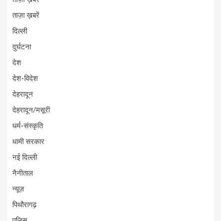
ताज़ा ख़बरें
दिल्ली
दुर्घटना
देश
देश-विदेश
देहरादून
देहरादून/मसूरी
धर्म-संस्कृति
धामी सरकार
नई दिल्ली
नैनीताल
न्यूज़
पिथौरागढ़
पुलिस