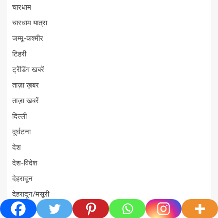
चारधाम
चारधाम यात्रा
जम्मू-कश्मीर
टिहरी
ट्रेंडिंग खबरें
ताज़ा ख़बर
ताज़ा ख़बरें
दिल्ली
दुर्घटना
देश
देश-विदेश
देहरादून
देहरादून/मसूरी
धर्म-संस्कृति