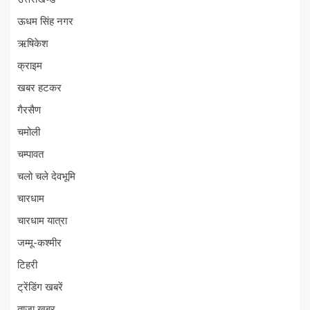
ऊधम सिंह नगर
ऋषिकेश
क्राइम
खबर हटकर
गैरसैण
चमोली
चम्पावत
चलो चले देवभूमि
चारधाम
चारधाम यात्रा
जम्मू-कश्मीर
टिहरी
ट्रेंडिंग खबरें
ताज़ा ख़बर