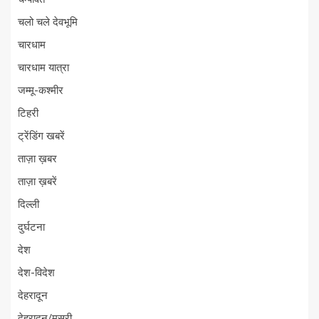
चलो चले देवभूमि
चारधाम
चारधाम यात्रा
जम्मू-कश्मीर
टिहरी
ट्रेंडिंग खबरें
ताज़ा ख़बर
ताज़ा ख़बरें
दिल्ली
दुर्घटना
देश
देश-विदेश
देहरादून
देहरादून/मसूरी