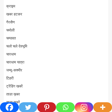
क्राइम
खबर हटकर
गैरसैण
चमोली
चम्पावत
चलो चले देवभूमि
चारधाम
चारधाम यात्रा
जम्मू-कश्मीर
टिहरी
ट्रेंडिंग खबरें
ताज़ा ख़बर
ताज़ा ख़बरें
दिल्ली