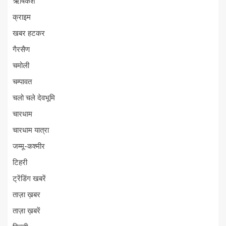
ऋषिकेश
क्राइम
खबर हटकर
गैरसैण
चमोली
चम्पावत
चलो चले देवभूमि
चारधाम
चारधाम यात्रा
जम्मू-कश्मीर
टिहरी
ट्रेंडिंग खबरें
ताज़ा ख़बर
ताज़ा ख़बरें