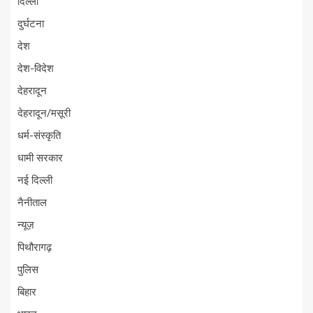
दिल्ली
दुर्घटना
देश
देश-विदेश
देहरादून
देहरादून/मसूरी
धर्म-संस्कृति
धामी सरकार
नई दिल्ली
नैनीताल
न्यूज़
पिथौरागढ़
पुलिस
बिहार