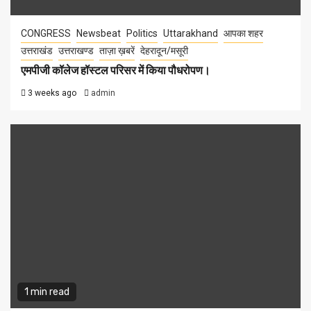
CONGRESS
Newsbeat
Politics
Uttarakhand
आपका शहर
उत्तराखंड
उत्तराखण्ड
ताज़ा ख़बरें
देहरादून/मसूरी
एमपीजी कॉलेज हॉस्टल परिसर में किया पौधरोपण।
3 weeks ago
admin
1 min read