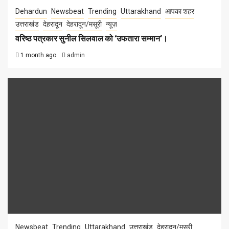
Dehardun
Newsbeat
Trending
Uttarakhand
आपका शहर
उत्तराखंड
देहरादून
देहरादून/मसूरी
न्यूज़
वरिष्ठ पत्रकार सुनील सिलवाल को ‘उफतारा सम्मान’।
1 month ago
admin
Newsbeat
Trending
Uttarakhand
उत्तराखंड
देहरादून/मसूरी