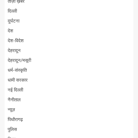
ताज़ा ख़बरें
दिल्ली
दुर्घटना
देश
देश-विदेश
देहरादून
देहरादून/मसूरी
धर्म-संस्कृति
धामी सरकार
नई दिल्ली
नैनीताल
न्यूज़
पिथौरागढ़
पुलिस