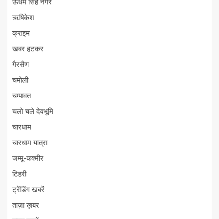
ऊधम सिंह नगर
ऋषिकेश
क्राइम
खबर हटकर
गैरसैण
चमोली
चम्पावत
चलो चले देवभूमि
चारधाम
चारधाम यात्रा
जम्मू-कश्मीर
टिहरी
ट्रेंडिंग खबरें
ताज़ा ख़बर