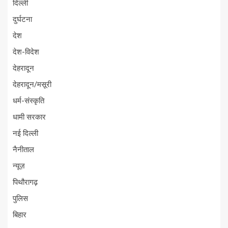
दिल्ली
दुर्घटना
देश
देश-विदेश
देहरादून
देहरादून/मसूरी
धर्म-संस्कृति
धामी सरकार
नई दिल्ली
नैनीताल
न्यूज़
पिथौरागढ़
पुलिस
बिहार