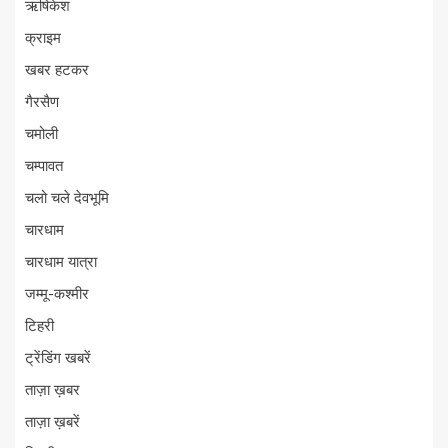
ऋषिकेश
क्राइम
खबर हटकर
गैरसैण
चमोली
चम्पावत
चलो चले देवभूमि
चारधाम
चारधाम यात्रा
जम्मू-कश्मीर
टिहरी
ट्रेंडिंग खबरें
ताज़ा ख़बर
ताज़ा ख़बरें