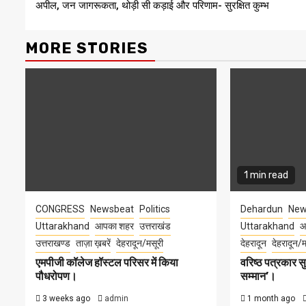
अपील, जन जागरूकता, थोड़ी सी कड़ाई और परिणाम- सुरक्षित कुम्भ
Reading
MORE STORIES
1 min read
CONGRESS
Newsbeat
Politics
Dehardun
New
Uttarakhand
आपका शहर
उत्तराखंड
Uttarakhand
आ
उत्तराखण्ड
ताज़ा ख़बरें
देहरादून/मसूरी
देहरादून
देहरादून/म
एमपीजी कॉलेज हॉस्टल परिसर में किया
वरिष्ठ पत्रकार 
पौधरोपण।
सम्मान’।
3 weeks ago
admin
1 month ago