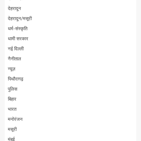
देहरादून
देहरादून/मसूरी
धर्म-संस्कृति
धामी सरकार
नई दिल्ली
नैनीताल
न्यूज़
पिथौरागढ़
पुलिस
बिहार
भारत
मनोरंजन
मसूरी
मुंबई