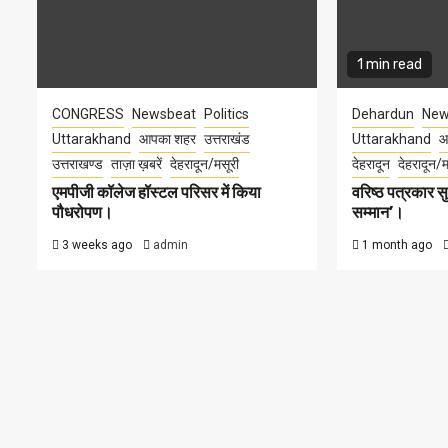
1 min read
CONGRESS
Newsbeat
Politics
Dehardun
New
Uttarakhand
आपका शहर
उत्तराखंड
Uttarakhand
आ
उत्तराखण्ड
ताज़ा ख़बरें
देहरादून/मसूरी
देहरादून
देहरादून/म
एमपीजी कॉलेज हॉस्टल परिसर में किया
वरिष्ठ पत्रकार 
पौधरोपण।
सम्मान’।
3 weeks ago
admin
1 month ago