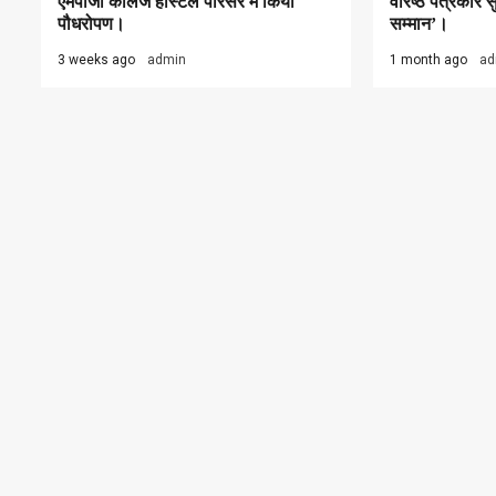
एमपीजी कॉलेज हॉस्टल परिसर में किया
वरिष्ठ पत्रकार
पौधरोपण।
सम्मान’।
3 weeks ago
admin
1 month ago
ad