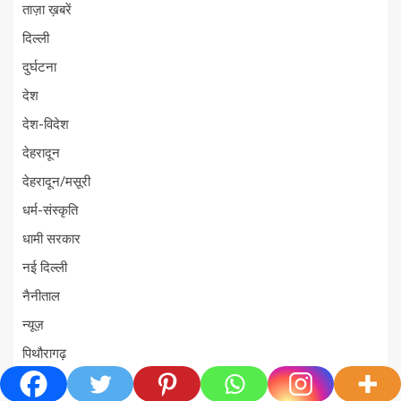
ताज़ा ख़बरें
दिल्ली
दुर्घटना
देश
देश-विदेश
देहरादून
देहरादून/मसूरी
धर्म-संस्कृति
धामी सरकार
नई दिल्ली
नैनीताल
न्यूज़
पिथौरागढ़
पुलिस