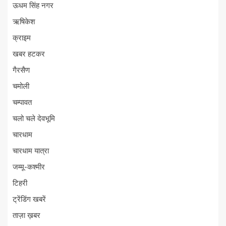
ऊधम सिंह नगर
ऋषिकेश
क्राइम
खबर हटकर
गैरसैण
चमोली
चम्पावत
चलो चले देवभूमि
चारधाम
चारधाम यात्रा
जम्मू-कश्मीर
टिहरी
ट्रेंडिंग खबरें
ताज़ा ख़बर