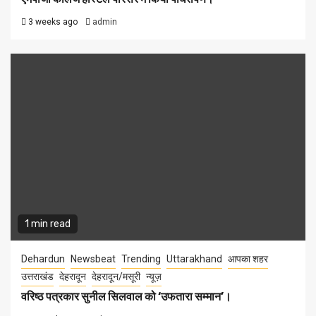
3 weeks ago
admin
1 min read
Dehardun
Newsbeat
Trending
Uttarakhand
आपका शहर
उत्तराखंड
देहरादून
देहरादून/मसूरी
न्यूज़
वरिष्ठ पत्रकार सुनील सिलवाल को ‘उफतारा सम्मान’।