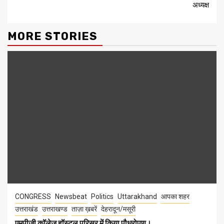
अध्यक्ष
MORE STORIES
CONGRESS
Newsbeat
Politics
Uttarakhand
आपका शहर
उत्तराखंड
उत्तराखण्ड
ताज़ा ख़बरें
देहरादून/मसूरी
एमपीजी कॉलेज हॉस्टल परिसर में किया पौधरोपण।