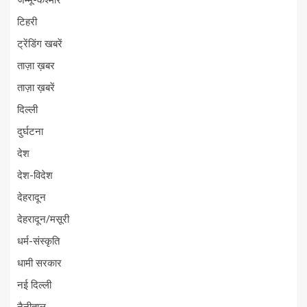
जम्मू-कश्मीर
टिहरी
ट्रेंडिंग खबरें
ताज़ा ख़बर
ताज़ा ख़बरें
दिल्ली
दुर्घटना
देश
देश-विदेश
देहरादून
देहरादून/मसूरी
धर्म-संस्कृति
धामी सरकार
नई दिल्ली