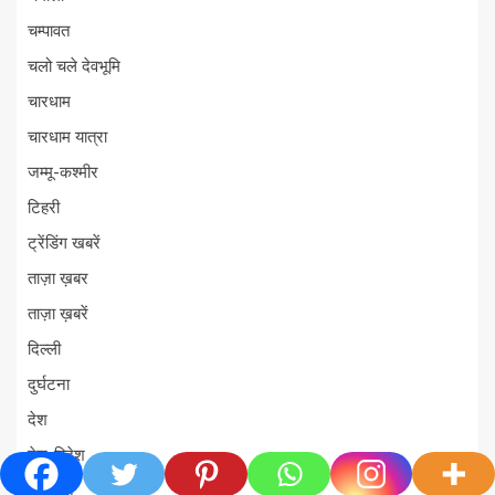
चम्पावत
चलो चले देवभूमि
चारधाम
चारधाम यात्रा
जम्मू-कश्मीर
टिहरी
ट्रेंडिंग खबरें
ताज़ा ख़बर
ताज़ा ख़बरें
दिल्ली
दुर्घटना
देश
देश-विदेश
देहरादून