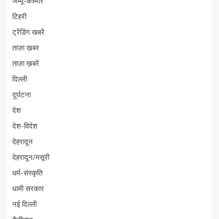
जम्मू-कश्मीर
टिहरी
ट्रेंडिंग खबरें
ताज़ा ख़बर
ताज़ा ख़बरें
दिल्ली
दुर्घटना
देश
देश-विदेश
देहरादून
देहरादून/मसूरी
धर्म-संस्कृति
धामी सरकार
नई दिल्ली