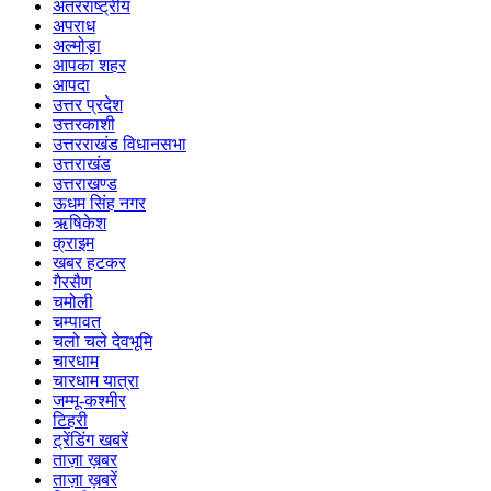
अंतरराष्ट्रीय
अपराध
अल्मोड़ा
आपका शहर
आपदा
उत्तर प्रदेश
उत्तरकाशी
उत्तरराखंड विधानसभा
उत्तराखंड
उत्तराखण्ड
ऊधम सिंह नगर
ऋषिकेश
क्राइम
खबर हटकर
गैरसैण
चमोली
चम्पावत
चलो चले देवभूमि
चारधाम
चारधाम यात्रा
जम्मू-कश्मीर
टिहरी
ट्रेंडिंग खबरें
ताज़ा ख़बर
ताज़ा ख़बरें