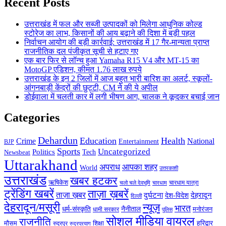
Recent Posts
उत्तराखंड में फल और सब्जी उत्पादकों को मिलेगा आधुनिक कोल्ड
स्टोरेज का लाभ, किसानों की आय बढ़ाने की दिशा में बड़ी पहल
निर्वाचन आयोग की बड़ी कार्रवाई: उत्तराखंड में 17 गैर-मान्यता प्राप्त
राजनीतिक दल पंजीकृत सूची से हटाए गए
एक बार फिर से लॉन्च हुआ Yamaha R15 V4 और MT-15 का
MotoGP एडिशन, कीमत 1.76 लाख रुपये
उत्तराखंड के इन 2 जिलों में आज बहुत भारी बारिश का अलर्ट, स्कूलों-
आंगनबाड़ी केंद्रों की छुट्टी, CM ने की ये अपील
डोईवाला में चलती कार में लगी भीषण आग, चालक ने कूदकर बचाई जान
Categories
Dehardun
Education
Health
Crime
National
Entertainment
BJP
Sports
Uncategorized
Politics
Tech
Newsbeat
Uttarakhand
अपराध
आपका शहर
World
उत्तरकाशी
उत्तराखंड
खबर हटकर
ऋषिकेश
चारधाम यात्रा
चारधाम
चलो चले देवभूमि
ट्रेंडिंग खबरें
ताज़ा ख़बरें
ताज़ा ख़बर
देहरादून
दुर्घटना
देश-विदेश
दिल्ली
देहरादून/मसूरी
न्यूज़
भारत
धर्म-संस्कृति
नैनीताल
धामी सरकार
मनोरंजन
पुलिस
सोशल मीडिया वायरल
राजनीति
हरिद्वार
मौसम
शिक्षा
रुद्रपुर
रुद्रप्रयाग