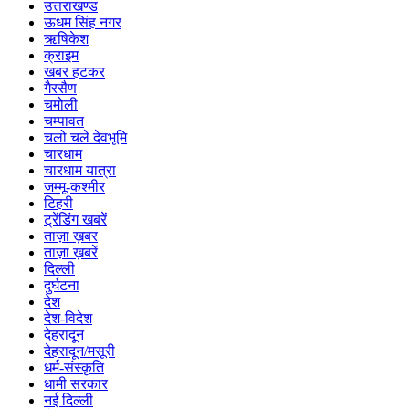
उत्तराखण्ड
ऊधम सिंह नगर
ऋषिकेश
क्राइम
खबर हटकर
गैरसैण
चमोली
चम्पावत
चलो चले देवभूमि
चारधाम
चारधाम यात्रा
जम्मू-कश्मीर
टिहरी
ट्रेंडिंग खबरें
ताज़ा ख़बर
ताज़ा ख़बरें
दिल्ली
दुर्घटना
देश
देश-विदेश
देहरादून
देहरादून/मसूरी
धर्म-संस्कृति
धामी सरकार
नई दिल्ली