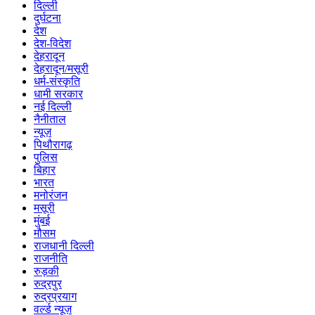
दिल्ली
दुर्घटना
देश
देश-विदेश
देहरादून
देहरादून/मसूरी
धर्म-संस्कृति
धामी सरकार
नई दिल्ली
नैनीताल
न्यूज़
पिथौरागढ़
पुलिस
बिहार
भारत
मनोरंजन
मसूरी
मुंबई
मौसम
राजधानी दिल्ली
राजनीति
रुड़की
रुद्रपुर
रुद्रप्रयाग
वर्ल्ड न्यूज़