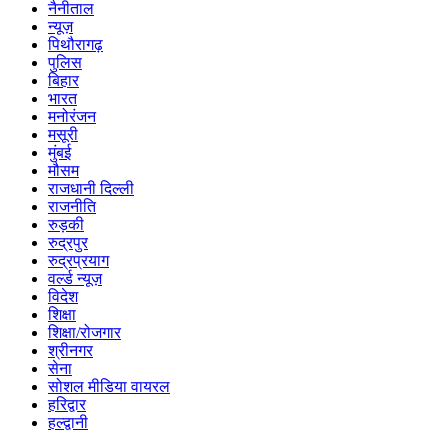
नैनीताल
न्यूज़
पिथौरागढ़
पुलिस
बिहार
भारत
मनोरंजन
मसूरी
मुंबई
मौसम
राजधानी दिल्ली
राजनीति
रुड़की
रुद्रपुर
रुद्रप्रयाग
वर्ल्ड न्यूज़
विदेश
शिक्षा
शिक्षा/रोजगार
श्रीनगर
सेना
सोशल मीडिया वायरल
हरिद्वार
हल्द्वानी