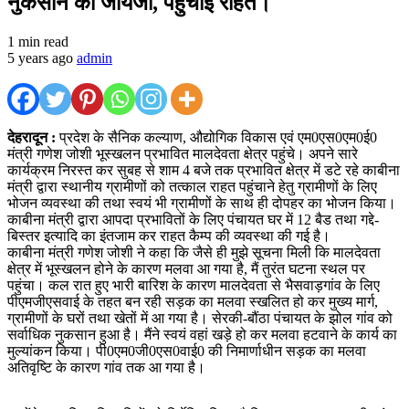
नुकसान का जायजा, पहुंचाई राहत।
1 min read
5 years ago
admin
देहरादून :
प्रदेश के सैनिक कल्याण, औद्योगिक विकास एवं एम0एस0एम0ई0
मंत्री गणेश जोशी भूस्खलन प्रभावित मालदेवता क्षेत्र पहुंचे। अपने सारे
कार्यक्रम निरस्त कर सुबह से शाम 4 बजे तक प्रभावित क्षेत्र में डटे रहे काबीना
मंत्री द्वारा स्थानीय ग्रामीणों को तत्काल राहत पहुंचाने हेतु ग्रामीणों के लिए
भोजन व्यवस्था की तथा स्वयं भी ग्रामीणों के साथ ही दोपहर का भोजन किया।
काबीना मंत्री द्वारा आपदा प्रभावितों के लिए पंचायत घर में 12 बैड तथा गद्दे-
बिस्तर इत्यादि का इंतजाम कर राहत कैम्प की व्यवस्था की गई है।
काबीना मंत्री गणेश जोशी ने कहा कि जैसे ही मुझे सूचना मिली कि मालदेवता
क्षेत्र में भूस्खलन होने के कारण मलवा आ गया है, मैं तुरंत घटना स्थल पर
पहुंचा। कल रात हुए भारी बारिश के कारण मालदेवता से भैसवाड़गांव के लिए
पीएमजीएसवाई के तहत बन रही सड़क का मलवा स्खलित हो कर मुख्य मार्ग,
ग्रामीणों के घरों तथा खेतों में आ गया है। सेरकी-बौंठा पंचायत के झोल गांव को
सर्वाधिक नुकसान हुआ है। मैंने स्वयं वहां खड़े हो कर मलवा हटवाने के कार्य का
मुल्यांकन किया। पी0एम0जी0एस0वाई0 की निमार्णाधीन सड़क का मलवा
अतिवृष्टि के कारण गांव तक आ गया है।