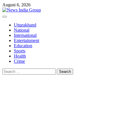
Skip
August 6, 2026
to
content
Primary
Menu
Uttarakhand
National
International
Entertainment
Education
Sports
Health
Crime
Search
for: