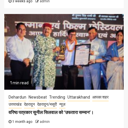
3 weeks ago
admin
1 min read
Dehardun
Newsbeat
Trending
Uttarakhand
आपका शहर
उत्तराखंड
देहरादून
देहरादून/मसूरी
न्यूज़
वरिष्ठ पत्रकार सुनील सिलवाल को ‘उफतारा सम्मान’।
1 month ago
admin