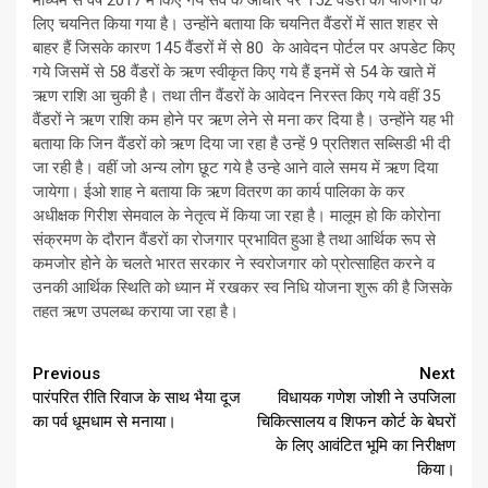
माध्यम से वर्ष 2017 में किए गये सर्वे के आधार पर 152 वैंडरों को योजना के
लिए चयनित किया गया है। उन्होंने बताया कि चयनित वैंडरों में सात शहर से
बाहर हैं जिसके कारण 145 वैंडरों में से 80 के आवेदन पोर्टल पर अपडेट किए
गये जिसमें से 58 वैंडरों के ऋण स्वीकृत किए गये हैं इनमें से 54 के खाते में
ऋण राशि आ चुकी है। तथा तीन वैंडरों के आवेदन निरस्त किए गये वहीं 35
वैंडरों ने ऋण राशि कम होने पर ऋण लेने से मना कर दिया है। उन्होंने यह भी
बताया कि जिन वैंडरों को ऋण दिया जा रहा है उन्हें 9 प्रतिशत सब्सिडी भी दी
जा रही है। वहीं जो अन्य लोग छूट गये है उन्हे आने वाले समय में ऋण दिया
जायेगा। ईओ शाह ने बताया कि ऋण वितरण का कार्य पालिका के कर
अधीक्षक गिरीश सेमवाल के नेतृत्व में किया जा रहा है। मालूम हो कि कोरोना
संक्रमण के दौरान वैंडरों का रोजगार प्रभावित हुआ है तथा आर्थिक रूप से
कमजोर होने के चलते भारत सरकार ने स्वरोजगार को प्रोत्साहित करने व
उनकी आर्थिक स्थिति को ध्यान में रखकर स्व निधि योजना शुरू की है जिसके
तहत ऋण उपलब्ध कराया जा रहा है।
Continue
Previous
Next
पारंपरित रीति रिवाज के साथ भैया दूज
विधायक गणेश जोशी ने उपजिला
Reading
का पर्व धूमधाम से मनाया।
चिकित्सालय व शिफन कोर्ट के बेघरों
के लिए आवंटित भूमि का निरीक्षण
किया।