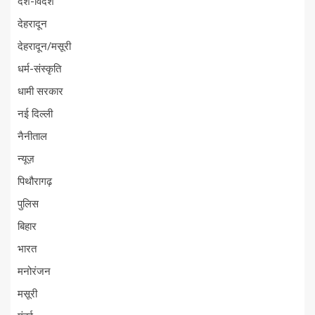
देश-विदेश
देहरादून
देहरादून/मसूरी
धर्म-संस्कृति
धामी सरकार
नई दिल्ली
नैनीताल
न्यूज़
पिथौरागढ़
पुलिस
बिहार
भारत
मनोरंजन
मसूरी