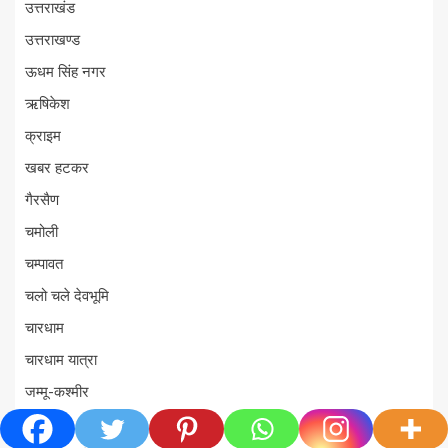
उत्तराखंड
उत्तराखण्ड
ऊधम सिंह नगर
ऋषिकेश
क्राइम
खबर हटकर
गैरसैण
चमोली
चम्पावत
चलो चले देवभूमि
चारधाम
चारधाम यात्रा
जम्मू-कश्मीर
टिहरी