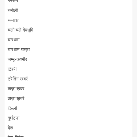
गैरसैण
चमोली
चम्पावत
चलो चले देवभूमि
चारधाम
चारधाम यात्रा
जम्मू-कश्मीर
टिहरी
ट्रेंडिंग खबरें
ताज़ा ख़बर
ताज़ा ख़बरें
दिल्ली
दुर्घटना
देश