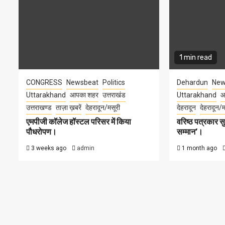
1 min read
CONGRESS
Newsbeat
Politics
Dehardun
New
Uttarakhand
आपका शहर
उत्तराखंड
Uttarakhand
आ
उत्तराखण्ड
ताज़ा ख़बरें
देहरादून/मसूरी
देहरादून
देहरादून/म
एमपीजी कॉलेज हॉस्टल परिसर में किया
वरिष्ठ पत्रकार 
पौधरोपण।
सम्मान’।
3 weeks ago
admin
1 month ago