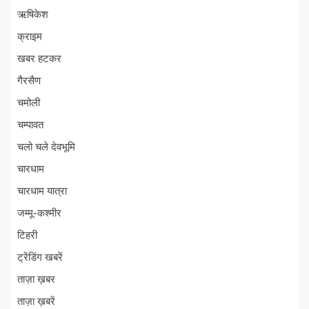
ऋषिकेश
क्राइम
खबर हटकर
गैरसैण
चमोली
चम्पावत
चलो चले देवभूमि
चारधाम
चारधाम यात्रा
जम्मू-कश्मीर
टिहरी
ट्रेंडिंग खबरें
ताज़ा ख़बर
ताज़ा ख़बरें