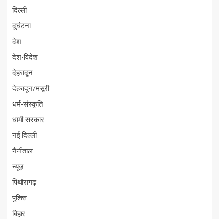
दिल्ली
दुर्घटना
देश
देश-विदेश
देहरादून
देहरादून/मसूरी
धर्म-संस्कृति
धामी सरकार
नई दिल्ली
नैनीताल
न्यूज़
पिथौरागढ़
पुलिस
बिहार