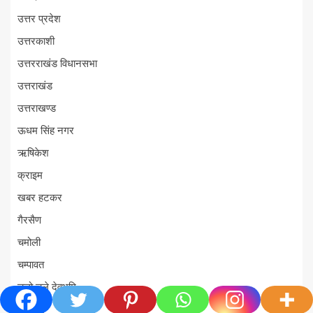
उत्तर प्रदेश
उत्तरकाशी
उत्तरराखंड विधानसभा
उत्तराखंड
उत्तराखण्ड
ऊधम सिंह नगर
ऋषिकेश
क्राइम
खबर हटकर
गैरसैण
चमोली
चम्पावत
चलो चले देवभूमि
चारधाम