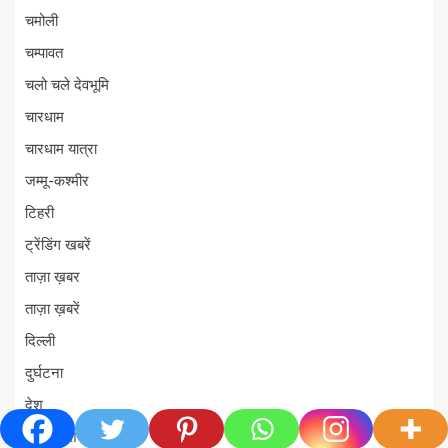
चमोली
चम्पावत
चलो चले देवभूमि
चारधाम
चारधाम यात्रा
जम्मू-कश्मीर
टिहरी
ट्रेंडिंग खबरें
ताज़ा ख़बर
ताज़ा ख़बरें
दिल्ली
दुर्घटना
देश
देश-विदेश